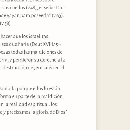
 elevará cada vez más sobre
 sus cuellos (v.48), el Señor Dios
nde vayan para poseerla” (v.63).
v.58).
hacer que los israelitas
sés que haría (Deut.XVIII,15–
abezas todas las maldiciones de
rra, y perdieron su derecho a la
 destrucción de Jerusalén en el
vantada porque ellos lo están
forma en parte de la maldición.
n la realidad espiritual, los
o y precisamos la gloria de Dios”