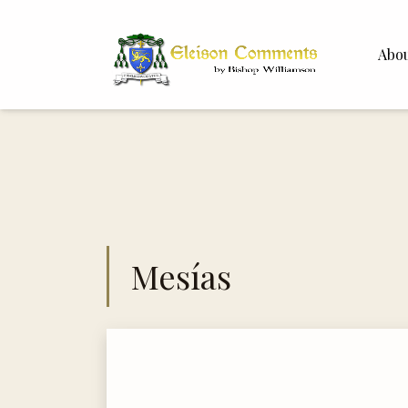
Abo
Bishop 
Dr. Whit
Mesías