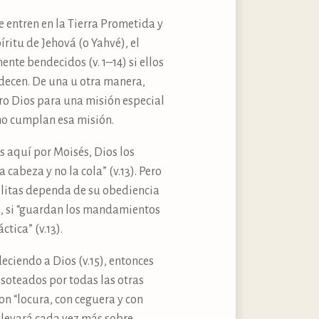
e entren en la Tierra Prometida y
íritu de Jehová (o Yahvé), el
nte bendecidos (v. 1–14) si ellos
edecen. De una u otra manera,
ero Dios para una misión especial
mo cumplan esa misión.
s aquí por Moisés, Dios los
a cabeza y no la cola” (v.13). Pero
aelitas dependa de su obediencia
1), si “guardan los mandamientos
tica” (v.13).
deciendo a Dios (v.15), entonces
isoteados por todas las otras
con “locura, con ceguera y con