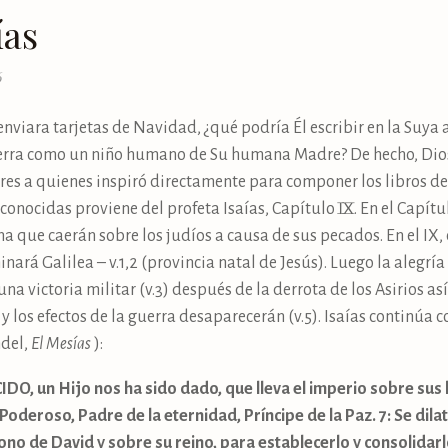
ías
6
viara tarjetas de Navidad, ¿qué podría Él escribir en la Suya 
tierra como un niño humano de Su humana Madre? De hecho, Dio
tores a quienes inspiró directamente para componer los libros d
conocidas proviene del profeta Isaías, Capítulo IX. En el Capítu
a que caerán sobre los judíos a causa de sus pecados. En el IX, é
nará Galilea – v.1,2 (provincia natal de Jesús). Luego la alegrí
una victoria militar (v.3) después de la derrota de los Asirios a
y los efectos de la guerra desaparecerán (v.5). Isaías continúa 
ndel,
El Mesías
):
O, un Hijo nos ha sido dado, que lleva el imperio sobre sus
Poderoso, Padre de la eternidad, Príncipe de la Paz. 7: Se dilat
ono de David y sobre su reino, para establecerlo y consolidarlo 