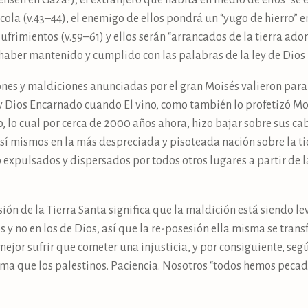
iensen en Gaza!), el extranjero que habita en medio de ellos “se
la cola (v.43–44), el enemigo de ellos pondrá un “yugo de hierro” en
ufrimientos (v.59–61) y ellos serán “arrancados de la tierra ado
 haber mantenido y cumplido con las palabras de la ley de Dios (
ones y maldiciones anunciadas por el gran Moisés valieron para 
 y Dios Encarnado cuando El vino, como también lo profetizó Moi
io, lo cual por cerca de 2000 años ahora, hizo bajar sobre sus c
 sí mismos en la más despreciada y pisoteada nación sobre la tie
expulsados y dispersados por todos otros lugares a partir de la
n de la Tierra Santa significa que la maldición está siendo le
 y no en los de Dios, así que la re-posesión ella misma se trans
 mejor sufrir que cometer una injusticia, y por consiguiente, segú
tima que los palestinos. Paciencia. Nosotros “todos hemos pecad