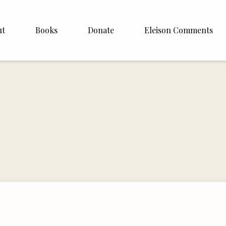
ut
Books
Donate
Eleison Comments
Williamson
About
e
English
Español
Francais
Deutsh
Italiano
Subscribe