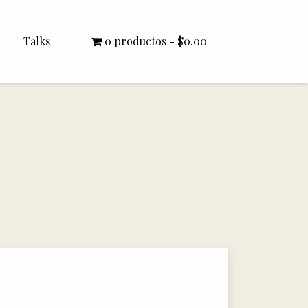
Talks
0 productos
$0.00
All Talks
Bishop Williamson
Dr. White
Interviews
Literature Seminars
Rector Letters
Sermons