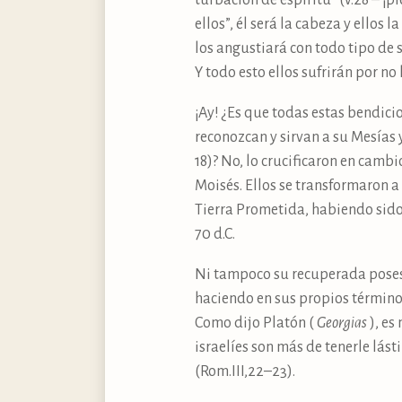
turbación de espíritu” (v.28 – ¡p
ellos”, él será la cabeza y ellos 
los angustiará con todo tipo de s
Y todo esto ellos sufrirán por no
¡Ay! ¿Es que todas estas bendici
reconozcan y sirvan a su Mesías
18)? No, lo crucificaron en camb
Moisés. Ellos se transformaron a
Tierra Prometida, habiendo sido 
70 d.C.
Ni tampoco su recuperada posesió
haciendo en sus propios términos
Como dijo Platón (
Georgias
), es
israelíes son más de tenerle lás
(Rom.III,22–23).