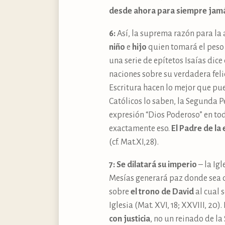
desde ahora para siempre jamás,
6:
Así, la suprema razón para la 
niño
e
hijo
quien tomará el pes
una serie de epítetos Isaías dice
naciones sobre su verdadera feli
Escritura hacen lo mejor que pu
Católicos lo saben, la Segunda Pe
expresión “Dios Poderoso” en tod
exactamente eso.
El Padre de la
(cf. Mat.XI,28).
7: Se dilatará su imperio
– la Ig
Mesías generará paz donde sea qu
sobre
el trono de David
al cual 
Iglesia (Mat. XVI, 18; XXVIII, 20
con justicia
, no un reinado de la