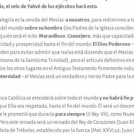
 el celo de Yahvé de los ejércitos hará esto.
alegría es la venida del Mesías:
a nosotros
, para redimirnos a 
o del mundo
sobre su hombro
(los Padres de la Iglesia considera
 quién será el niño:
Maravilloso
,
Consejero
, más que capacitado
cidad y prosperidad hasta el fin del mundo.
El Dios Poderoso
–
eden para evitar admitir que Isaías está diciendo que el Mesías
rsona de la Santísima Trinidad), pero el artículo definitivo en e
os los otros lugares en el Antiguo Testamento firmemente indic
 eternidad
– el Mesías será un verdadero y tierno Padre para la
lesia Católica se extenderá sobre todo el mundo
y no habrá fin p
e Ella sea respetada, hasta el fin del mundo. Él será un desce
se le prometió que duraría
para siempre
(II Rey. VII), como Nue
). Pero este reinado será un reinado del Rey de Corazones (Juan XI
 Sota de Tréboles, establecido por la fuerza (Mat. XXVI,52; Juan 