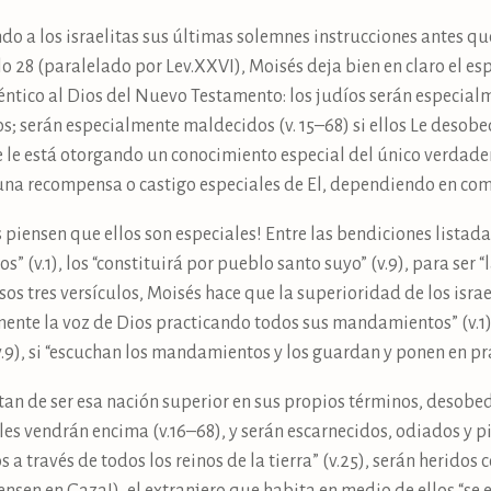
ndo a los israelitas sus últimas solemnes instrucciones antes qu
o 28 (paralelado por Lev.XXVI), Moisés deja bien en claro el esp
ntico al Dios del Nuevo Testamento: los judíos serán especialme
s; serán especialmente maldecidos (v. 15–68) si ellos Le desob
se le está otorgando un conocimiento especial del único verdad
una recompensa o castigo especiales de El, dependiendo en co
 piensen que ellos son especiales! Entre las bendiciones listada
” (v.1), los “constituirá por pueblo santo suyo” (v.9), para ser “l
sos tres versículos, Moisés hace que la superioridad de los isr
tamente la voz de Dios practicando todos sus mandamientos” (v.
.9), si “escuchan los mandamientos y los guardan y ponen en prác
tratan de ser esa nación superior en sus propios términos, desobe
es vendrán encima (v.16–68), y serán escarnecidos, odiados y p
 a través de todos los reinos de la tierra” (v.25), serán heridos 