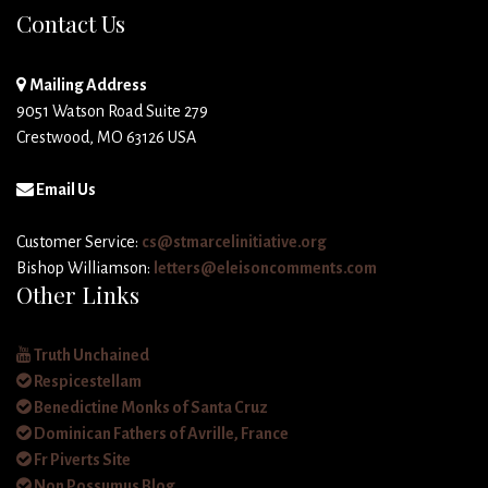
Contact Us
Mailing Address
9051 Watson Road Suite 279
Crestwood, MO 63126 USA
Email Us
Customer Service:
cs@stmarcelinitiative.org
Bishop Williamson:
letters@eleisoncomments.com
Other Links
Truth Unchained
Respicestellam
Benedictine Monks of Santa Cruz
Dominican Fathers of Avrille, France
Fr Piverts Site
Non Possumus Blog