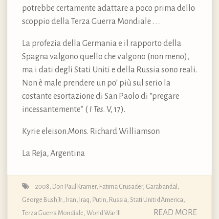
potrebbe certamente adattare a poco prima dello
scoppio della Terza Guerra Mondiale . . .
La profezia della Germania e il rapporto della
Spagna valgono quello che valgono (non meno),
ma i dati degli Stati Uniti e della Russia sono reali.
Non è male prendere un po’ più sul serio la
costante esortazione di San Paolo di “pregare
incessantemente” (
I Tes.
V, 17).
Kyrie eleison.Mons. Richard Williamson
La Reja, Argentina
2008
,
Don Paul Kramer
,
Fatima Crusader
,
Garabandal
,
George Bush Jr.
,
Iran
,
Iraq
,
Putin
,
Russia
,
Stati Uniti d'America
,
READ MORE
Terza Guerra Mondiale
,
World War III