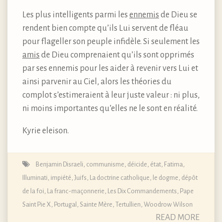
Les plus intelligents parmi les
ennemis
de Dieu se
rendent bien compte qu’ils Lui servent de fléau
pour flageller son peuple infidèle. Si seulement les
amis
de Dieu comprenaient qu’ils sont opprimés
par ses ennemis pour les aider à revenir vers Lui et
ainsi parvenir au Ciel, alors les théories du
complot s’estimeraient à leur juste valeur : ni plus,
ni moins importantes qu’elles ne le sont en réalité.
Kyrie eleison.
Benjamin Disraeli
,
communisme
,
déicide
,
état
,
Fatima
,
Illuminati
,
impiété
,
Juifs
,
La doctrine catholique, le dogme, dépôt
de la foi
,
La franc-maçonnerie
,
Les Dix Commandements
,
Pape
Saint Pie X
,
Portugal
,
Sainte Mère
,
Tertullien
,
Woodrow Wilson
READ MORE