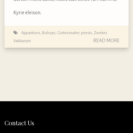
Kyrie eleison.
Apparitions
,
Bishops
,
Gottesmutter
,
priests
,
Zweites
READ MORE
Vatikanum
Contact Us