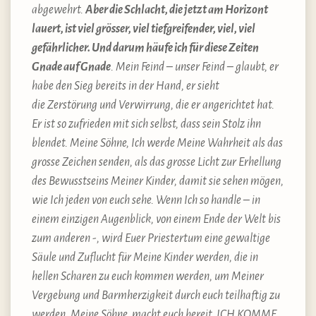
abgewehrt.
Aber die Schlacht, die jetzt am Horizont
lauert, ist viel grösser, viel tiefgreifender, viel, viel
gefährlicher. Und darum häufe ich für diese Zeiten
Gnade auf Gnade
. Mein Feind – unser Feind – glaubt, er
habe den Sieg bereits in der Hand, er sieht
die Zerstörung und Verwirrung, die er angerichtet hat.
Er ist so zufrieden mit sich selbst, dass sein Stolz ihn
blendet. Meine Söhne, Ich werde Meine Wahrheit als das
grosse Zeichen senden, als das grosse Licht zur Erhellung
des Bewusstseins Meiner Kinder, damit sie sehen mögen,
wie Ich jeden von euch sehe. Wenn Ich so handle – in
einem einzigen Augenblick, von einem Ende der Welt bis
zum anderen -, wird Euer Priestertum eine gewaltige
Säule und Zuflucht für Meine Kinder werden, die in
hellen Scharen zu euch kommen werden, um Meiner
Vergebung und Barmherzigkeit durch euch teilhaftig zu
werden. Meine Söhne, macht euch bereit. ICH KOMME.