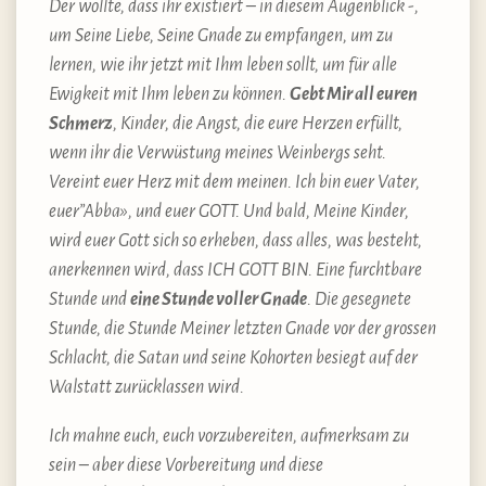
Der wollte, dass ihr existiert – in diesem Augenblick -,
um Seine Liebe, Seine Gnade zu empfangen, um zu
lernen, wie ihr jetzt mit Ihm leben sollt, um für alle
Ewigkeit mit Ihm leben zu können.
Gebt Mir all euren
Schmerz
, Kinder, die Angst, die eure Herzen erfüllt,
wenn ihr die Verwüstung meines Weinbergs seht.
Vereint euer Herz mit dem meinen. Ich bin euer Vater,
euer”Abba», und euer GOTT. Und bald, Meine Kinder,
wird euer Gott sich so erheben, dass alles, was besteht,
anerkennen wird, dass ICH GOTT BIN. Eine furchtbare
Stunde und
eine Stunde voller Gnade
. Die gesegnete
Stunde, die Stunde Meiner letzten Gnade vor der grossen
Schlacht, die Satan und seine Kohorten besiegt auf der
Walstatt zurücklassen wird.
Ich mahne euch, euch vorzubereiten, aufmerksam zu
sein – aber diese Vorbereitung und diese