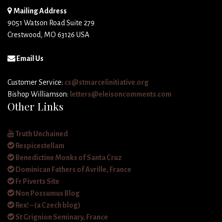
Mailing Address
9051 Watson Road Suite 279
Crestwood, MO 63126 USA
Email Us
Customer Service:
cs@stmarcelinitiative.org
Bishop Williamson:
letters@eleisoncomments.com
Other Links
Truth Unchained
Respicestellam
Benedictine Monks of Santa Cruz
Dominican Fathers of Avrille, France
Fr Piverts Site
Non Possumus Blog
Rex! – (a Czech blog)
St Grignion Seminary, France