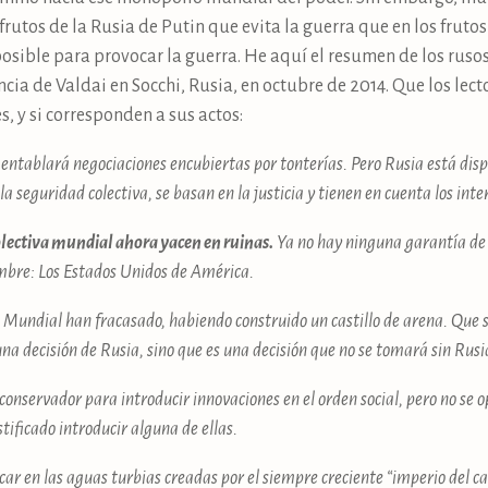
frutos de la Rusia de Putin que evita la guerra que en los frutos
osible para provocar la guerra. He aquí el resumen de los ruso
cia de Valdai en Socchi, Rusia, en octubre de 2014. Que los lect
, y si corresponden a sus actos:
i entablará negociaciones encubiertas por tonterías. Pero Rusia está di
 la seguridad colectiva, se basan en la justicia y tienen en cuenta los int
olectiva mundial ahora yacen en ruinas.
Ya no hay ninguna garantía de 
ombre: Los Estados Unidos de América.
 Mundial han fracasado, habiendo construido un castillo de arena. Que 
una decisión de Rusia, sino que es una decisión que no se tomará sin Rusi
conservador para introducir innovaciones en el orden social, pero no se 
stificado introducir alguna de ellas.
escar en las aguas turbias creadas por el siempre creciente “imperio del c