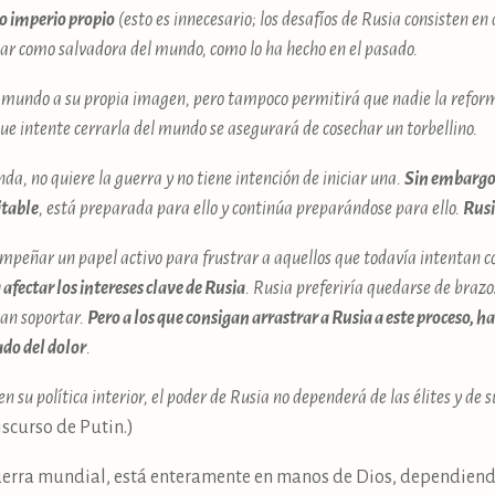
o imperio propio
(esto es innecesario; los desafíos de Rusia consisten en 
ar como salvadora del mundo, como lo ha hecho en el pasado.
l mundo a su propia imagen, pero tampoco permitirá que nadie la refor
ue intente cerrarla del mundo se asegurará de cosechar un torbellino.
nda, no quiere la guerra y no tiene intención de iniciar una.
Sin embargo, 
itable
, está preparada para ello y continúa preparándose para ello.
Rusi
sempeñar un papel activo para frustrar a aquellos que todavía intentan
afectar los intereses clave de Rusia
. Rusia preferiría quedarse de brazo
an soportar.
Pero a los que consigan arrastrar a Rusia a este proceso, h
ado del dolor
.
en su política interior, el poder de Rusia no dependerá de las élites y de 
scurso de Putin.)
guerra mundial, está enteramente en manos de Dios, dependien