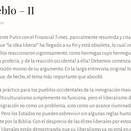
blo – II
019
dente Putin con el Financial Times, parcialmente resumida y ci
ue “la idea liberal” ha llegado a su fin y está obsoleta, lo cual 
Ellos reaccionaron vigorosamente, como hormigas cuyo hormigu
 su profecía, y de la reacción occidental a ella? Debemos comenz
 corazón mismo de su argumento. En la larga entrevista original
 fue, de hecho, el tema más importante que abordó.
a práctico para los pueblos occidentales de la inmigración mas
multiculturalismo simplemente no funciona, pero el liberalismo d
inmigración no como un problema, sino como un avance iluminad
l. Pero los Estados no pueden sobrevivir sin algunas reglas hum
por la Biblia. Con el desprecio de las élites liberales por esto
 liberales están demostrando que su liberalismo ya no está en c