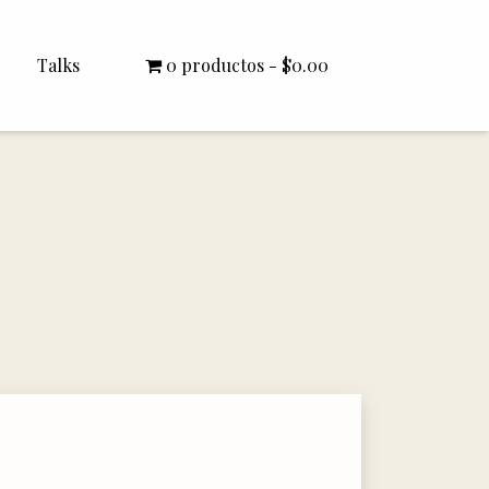
Talks
0 productos
$0.00
All Talks
Bishop Williamson
Dr. White
Interviews
Literature Seminars
Rector Letters
Sermons