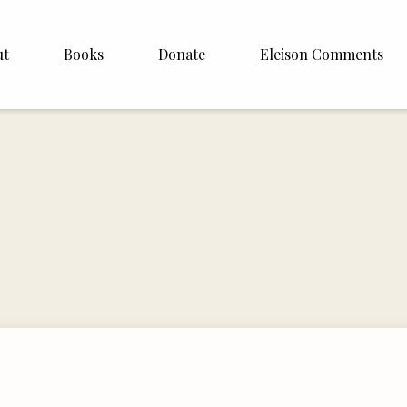
ut
Books
Donate
Eleison Comments
Williamson
About
e
English
Español
Francais
Deutsh
Italiano
Subscribe