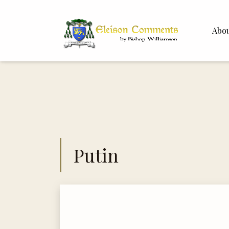
Abo
Bishop 
Dr. Whit
Putin