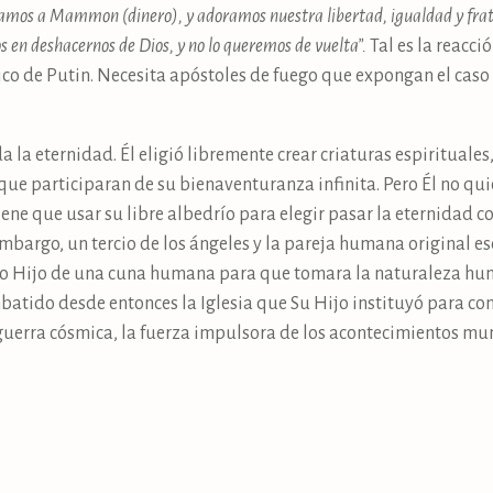
amos a Mammon (dinero), y adoramos nuestra libertad, igualdad y frater
s en deshacernos de Dios, y no lo queremos de vuelta”.
Tal es la reacci
ico de Putin. Necesita apóstoles de fuego que expongan el caso
a la eternidad. Él eligió libremente crear criaturas espirituale
 que participaran de su bienaventuranza infinita. Pero Él no qui
iene que usar su libre albedrío para elegir pasar la eternidad con
n embargo, un tercio de los ángeles y la pareja humana original es
ino Hijo de una cuna humana para que tomara la naturaleza hum
ombatido desde entonces la Iglesia que Su Hijo instituyó para c
 guerra cósmica, la fuerza impulsora de los acontecimientos mu