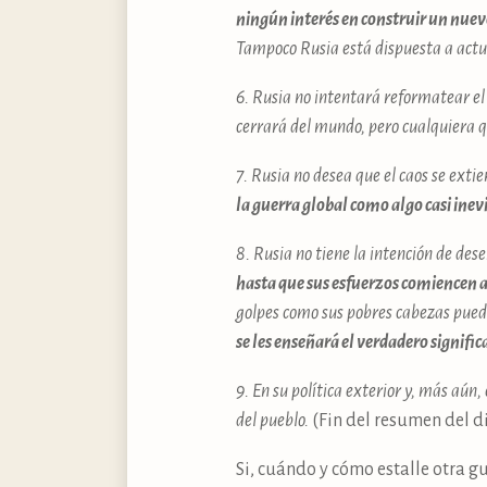
ningún interés en construir un nuev
Tampoco Rusia está dispuesta a actu
6. Rusia no intentará reformatear e
cerrará del mundo, pero cualquiera q
7. Rusia no desea que el caos se extie
la guerra global como algo casi inev
8. Rusia no tiene la intención de de
hasta que sus esfuerzos comiencen a 
golpes como sus pobres cabezas pued
se les enseñará el verdadero signific
9. En su política exterior y, más aún, 
del pueblo.
(Fin del resumen del di
Si, cuándo y cómo estalle otra 