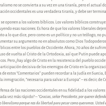
ralismo no se convierta a su vez en una tiranía, pero el actual d
ación occidentales es una verdadera tiranía, y debe ser termin
 se oponen a los valores bíblicos. Los valores bíblicos construy
ruyendo esas naciones. Es hora de que los valores liberales deje
nto a lo que dice, pero como es un político y no un teólogo, no
ndamentar su argumento no en absolutos como Dios Todopodero
bíblicos entre los pueblos de Occidente. Ahora, 70 años de suf
uso de vuelta al Cristo de la Ortodoxia, así que Putin puede apo
cos. Pero ¿hay algo de Cristo en la resistencia del pueblo occid
rticipación decisiva de los enemigos de Cristo en la organizaci
s de estos “Comentarios” pueden recordar a la judía en Suecia, 
a inmigración, “necesaria para salvar a Europa” – es decir, de Cr
efensa de las naciones occidentales en su fidelidad a los valore
cada vez más rápido? –
“Gracias, señor Presidente, por querer defend
 liberalismo porque nos da libertad para pecar como queramos. Usted e