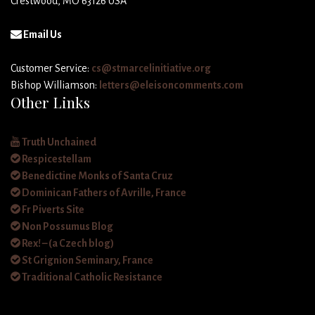
Crestwood, MO 63126 USA
Email Us
Customer Service:
cs@stmarcelinitiative.org
Bishop Williamson:
letters@eleisoncomments.com
Other Links
Truth Unchained
Respicestellam
Benedictine Monks of Santa Cruz
Dominican Fathers of Avrille, France
Fr Piverts Site
Non Possumus Blog
Rex! – (a Czech blog)
St Grignion Seminary, France
Traditional Catholic Resistance