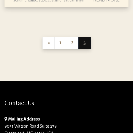
sentimentalité
,
subjectivisme
,
Vatican II @fr
«
1
2
3
Contact Us
Mailing Address
9051 Watson Road Suite 279