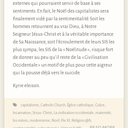
externes qui pourraient servir de base à ses
sentiments. En fait, le Noël des capitalistes sera
finalement vidé par la sentimentalité. Soit les
hommes retournent au vrai Dieu, à Notre
Seigneur Jésus-Christ et à la véritable importance
de Sa Naissance, soit l’écroulement de leurs SIS les
plus sympa, les SIS de la « Noëlitude », risque fort
de donner au peu qu’il reste de la « Civilisation
Occidentale » un motif de plus pour cette aigreur
qui la pousse déjà vers le suicide.
Kyrie eleison.
capitalisme
,
Catholic Church
,
Église catholique
,
Grâce
,
Incarnation
,
Jésus-Christ
,
La civilisation occidentale
,
maternité,
les mères
,
modernisme
,
Noël
,
Pie XI
,
Religion @fr
,
READ MORE