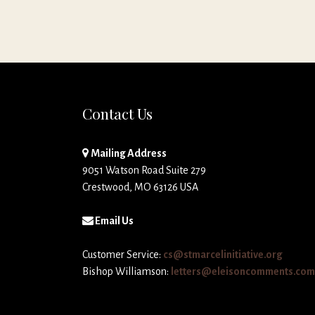
Contact Us
Mailing Address
9051 Watson Road Suite 279
Crestwood, MO 63126 USA
Email Us
Customer Service:
cs@stmarcelinitiative.org
Bishop Williamson:
letters@eleisoncomments.com