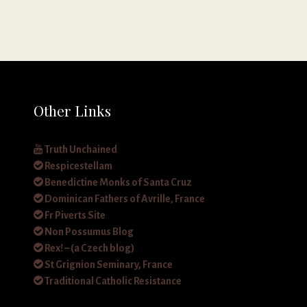
Other Links
Truth Unchained
Respicestellam
Benedictine Monks of Santa Cruz
Dominican Fathers of Avrille, France
Fr Piverts Site
Non Possumus Blog
Rex! – (a Czech blog)
St Grignion Seminary, France
Traditional Catholic Resistance