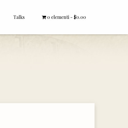
Talks
0 elementi
$0.00
All Talks
Bishop Williamson
Dr. White
Interviews
Literature Seminars
Rector Letters
Sermons