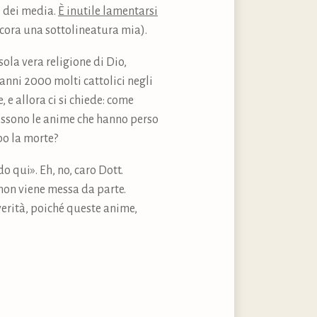
i dei media.
È inutile lamentarsi
cora una sottolineatura mia).
ola vera religione di Dio,
anni 2000 molti cattolici negli
 e allora ci si chiede: come
possono le anime che hanno perso
po la morte?
o qui». Eh, no, caro Dott.
non viene messa da parte.
verità, poiché queste anime,