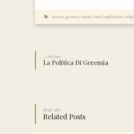
denaro
,
governo
,
media
,
Paul Craig Roberts
,
relig
← Previous
La Politica Di Geremia
Read Also
Related Posts