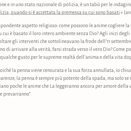
ne e in uno stato nazionale di polizia, è un tabù per le indagin
lizia, quando si è accettata la premessa su cui sono basati
» (an
ispondente aspetto religioso: come possono le anime cogliere la s
ui è basato il loro intero ambiente senza Dio? Agli inizi degli 
tare gli interventi che sottolineavano la frode dell’11 settembre,
o di arrivare alla verità, farsi strada verso il vero Dio? Come 
e qualche gusto per le supreme realtà dell’anima e della vita do
iché la penna viene censurata e la sua forza annullata, io chiud
arenze, la penna è sempre più potente della spada, ma solo se 
siano poche le anime che La leggeranno ancora per amore della 
 e prevarranno”.