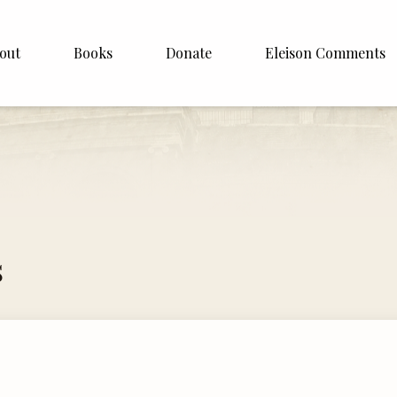
out
Books
Donate
Eleison Comments
p Williamson
About
ite
English
Español
Francais
s
Deutsh
Italiano
Subscribe