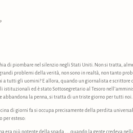
0
hia di piombare nel silenzio negli Stati Uniti. Non si tratta, a
 grandi problemi della verità, non sono in realtà, non tanto probl
a tutti gli uomini? E allora, quando un giornalista e scrittore 
li istituzionali ed è stato Sottosegretario al Tesoro nell’ammin
abbandona la penna, si tratta di un triste giorno per tutti noi.
ecina di giorni fa si occupa precisamente della perdita universale
o per esteso:
na era più potente della spada . . . quando la gente credeva nel