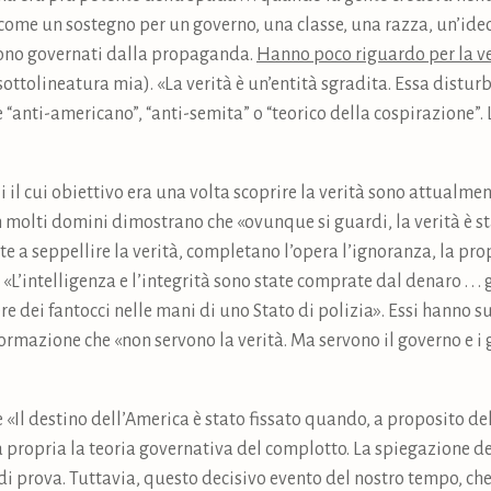
ome un sostegno per un governo, una classe, una razza, un’ideo
 sono governati dalla propaganda.
Hanno poco riguardo per la ve
sottolineatura mia). «La verità è un’entità sgradita. Essa disturba
 “anti-americano”, “anti-semita” o “teorico della cospirazione”. L
li il cui obiettivo era una volta scoprire la verità sono attual
 molti domini dimostrano che «ovunque si guardi, la verità è s
nte a seppellire la verità, completano l’opera l’ignoranza, la p
L’intelligenza e l’integrità sono state comprate dal denaro . . .
re dei fantocci nelle mani di uno Stato di polizia». Essi hanno su
formazione che «non servono la verità. Ma servono il governo e 
Il destino dell’America è stato fissato quando, a proposito dell
propria la teoria governativa del complotto. La spiegazione de
i prova. Tuttavia, questo decisivo evento del nostro tempo, che 