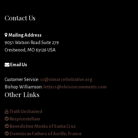
Contact Us
Mailing Address
9051 Watson Road Suite 279
Crestwood, MO 63126 USA
Email Us
Customer Service:
cs@stmarcelinitiative.org
Bishop Williamson:
letters@eleisoncomments.com
Other Links
Truth Unchained
Respicestellam
Benedictine Monks of Santa Cruz
Dominican Fathers of Avrille, France