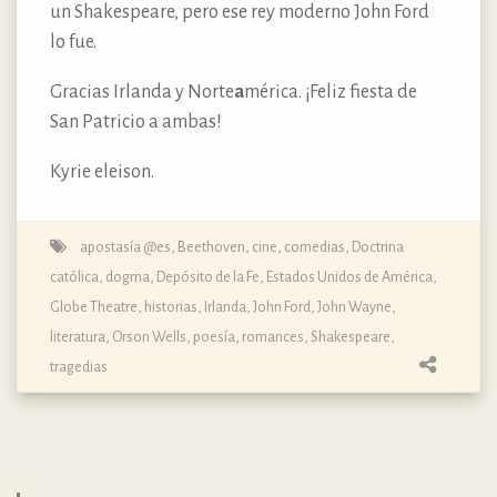
un Shakespeare, pero ese rey moderno John Ford
lo fue.
Gracias Irlanda y Norte
a
mérica. ¡Feliz fiesta de
San Patricio a ambas!
Kyrie eleison.
apostasía @es
,
Beethoven
,
cine
,
comedias
,
Doctrina
católica, dogma, Depósito de la Fe
,
Estados Unidos de América
,
Globe Theatre
,
historias
,
Irlanda
,
John Ford
,
John Wayne
,
literatura
,
Orson Wells
,
poesía
,
romances
,
Shakespeare
,
tragedias