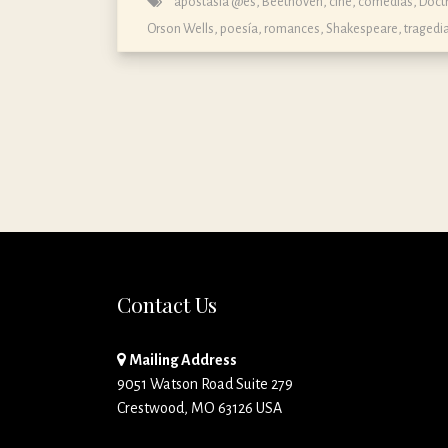
apostasía @es
,
Beethoven
,
cine
,
comedias
,
Doctr
Orson Wells
,
poesía
,
romances
,
Shakespeare
,
tragedi
Contact Us
Mailing Address
9051 Watson Road Suite 279
Crestwood, MO 63126 USA