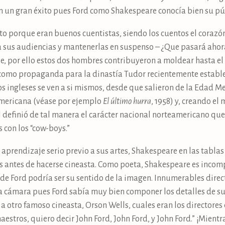
n un gran éxito pues Ford como Shakespeare conocía bien su pú
to porque eran buenos cuentistas, siendo los cuentos el corazón
sus audiencias y mantenerlas en suspenso – ¿Que pasará ahora
e, por ello estos dos hombres contribuyeron a moldear hasta el 
como propaganda para la dinastía Tudor recientemente estable
ingleses se ven a si mismos, desde que salieron de la Edad M
eamericana (véase por ejemplo
El último hurra
, 1958) y, creando el
l definió de tal manera el carácter nacional norteamericano qu
 con los “cow-boys.”
prendizaje serio previo a sus artes, Shakespeare en las tablas
 antes de hacerse cineasta. Como poeta, Shakespeare es incomp
de Ford podría ser su sentido de la imagen. Innumerables direc
la cámara pues Ford sabía muy bien componer los detalles de 
 otro famoso cineasta, Orson Wells, cuales eran los directores
maestros, quiero decir John Ford, John Ford, y John Ford.” ¡Mien