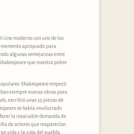
l cine moderno con uno de los
 un momento apropiado para
lando algunas semejanzas entre
n Shakespeare que nuestra pobre
 populares. Shakespeare empezó
ltaban siempre nuevas obras para
és, escribió unas 35 piezas de
kespeare se había involucrado
sfacer la insaciable demanda de
añía de actores que reaparecían
an vida y la vida del pueblo.