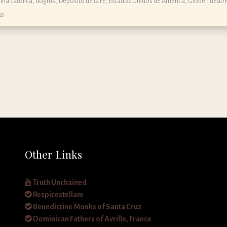
ina católica, dogma, Depósito de la Fe
,
Estados Unidos de América
,
Globe Theatr
as
Other Links
Truth Unchained
Respicestellam
Benedictine Monks of Santa Cruz
Dominican Fathers of Avrille, France