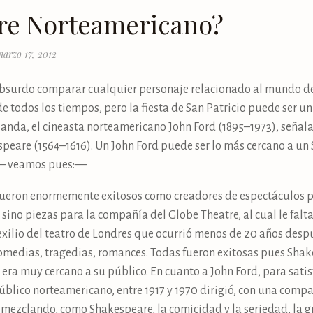
are Norteamericano?
arzo 17, 2012
bsurdo comparar cualquier personaje relacionado al mundo de
 todos los tiempos, pero la fiesta de San Patricio puede ser
rlanda, el cineasta norteamericano John Ford (1895–1973), seña
espeare (1564–1616). Un John Ford puede ser lo más cercano a u
 – veamos pues:—
fueron enormemente exitosos como creadores de espectáculos
sa sino piezas para la compañía del Globe Theatre, al cual le fa
 exilio del teatro de Londres que ocurrió menos de 20 años despu
 comedias, tragedias, romances. Todas fueron exitosas pues Sha
 era muy cercano a su público. En cuanto a John Ford, para sati
úblico norteamericano, entre 1917 y 1970 dirigió, con una comp
mezclando, como Shakespeare, la comicidad y la seriedad, la gr