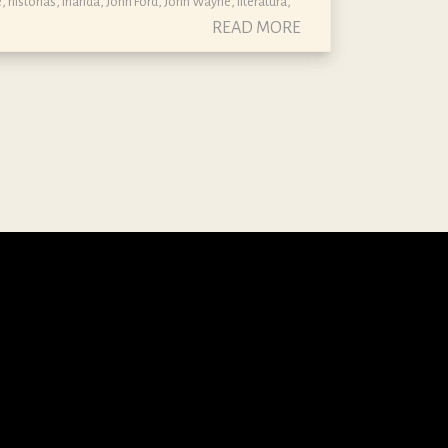
e
,
historias
,
Irlanda
,
John Ford
,
John Wayne
,
literatura
,
READ MORE