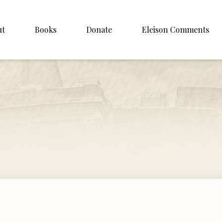
ut
Books
Donate
Eleison Comments
Williamson
About
e
English
Español
Francais
Deutsh
Italiano
Subscribe