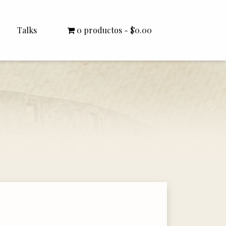
Talks
0 productos
$0.00
All Talks
Bishop Williamson
Dr. White
Interviews
Literature Seminars
Rector Letters
Sermons