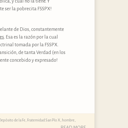
ica, y cuál no la tiene. Y
lte ser la pobrecita FSSPX!
 delante de Dios, constantemente
es
. Esa es la razón por la cual
octrinal tomada por la FSSPX.
ansición, de tanta Verdad (en los
lmente concebido y expresado!
Depósito de la Fe
,
Fraternidad San Pío X
,
hombre
,
READ MORE