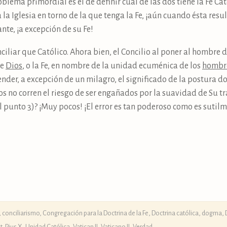
lema primordial es el de definir cuál de las dos tiene la Fe Catól
la Iglesia en torno de la que tenga la Fe, ¡aún cuando ésta resu
ante, ¡a excepción de su Fe!
ciliar que Católico. Ahora bien, el Concilio al poner al hombre
de
Dios
, o la Fe, en nombre de la unidad ecuménica de los
hombr
nder, a excepción de un milagro, el significado de la postura d
os no corren el riesgo de ser engañados por la suavidad de Su tr
 el punto 3)? ¡Muy pocos! ¡El error es tan poderoso como es suti
,
conciliarismo
,
Congregación para la Doctrina de la Fe
,
Doctrina católica, dogma, 
t. Pius X
,
Unidad Católica
,
Vatican II
,
Vaticano II
,
Verdad