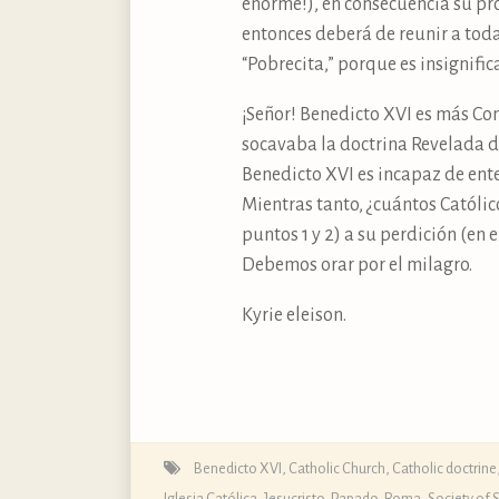
enorme!), en consecuencia su prob
entonces deberá de reunir a toda 
“Pobrecita,” porque es insignific
¡Señor! Benedicto XVI es más Con
socavaba la doctrina Revelada 
Benedicto XVI es incapaz de ente
Mientras tanto, ¿cuántos Católic
puntos 1 y 2) a su perdición (en
Debemos orar por el milagro.
Kyrie eleison.
Benedicto XVI
,
Catholic Church
,
Catholic doctrine
Iglesia Católica
,
Jesucristo
,
Papado
,
Roma
,
Society of S