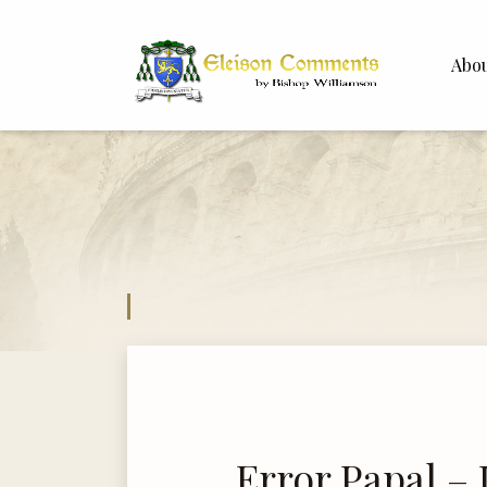
Abo
Bishop 
Dr. Whit
Error Papal – 