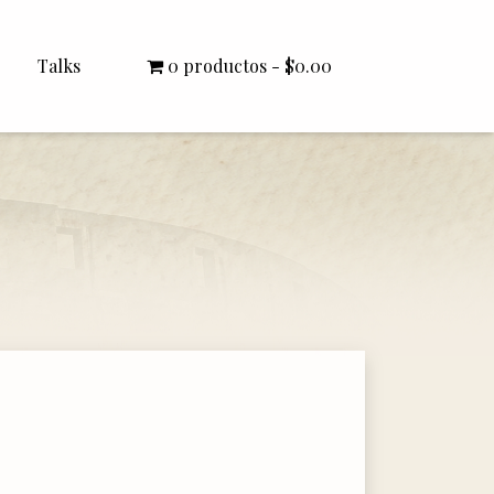
Talks
0 productos
$0.00
All Talks
Bishop Williamson
Dr. White
Interviews
Literature Seminars
Rector Letters
Sermons