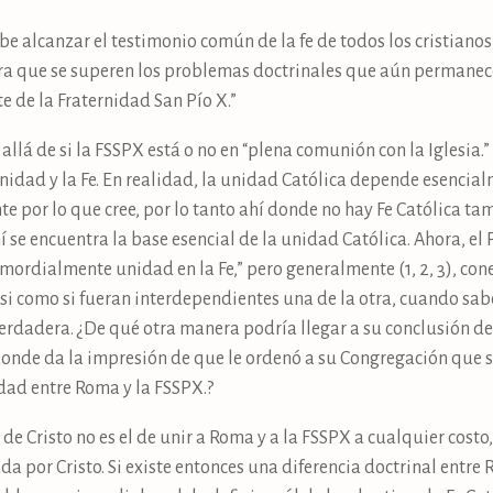
e alcanzar el testimonio común de la fe de todos los cristianos,
a que se superen los problemas doctrinales que aún permanece
e de la Fraternidad San Pío X.”
lá de si la FSSPX está o no en “plena comunión con la Iglesia.
unidad y la Fe. En realidad, la unidad Católica depende esencial
te por lo que cree, por lo tanto ahí donde no hay Fe Católica 
ahí se encuentra la base esencial de la unidad Católica. Ahora, el
mordialmente unidad en la Fe,” pero generalmente (1, 2, 3), cone
asi como si fueran interdependientes una de la otra, cuando s
rdadera. ¿De qué otra manera podría llegar a su conclusión del
donde da la impresión de que le ordenó a su Congregación que 
dad entre Roma y la FSSPX.?
de Cristo no es el de unir a Roma y a la FSSPX a cualquier costo, 
da por Cristo. Si existe entonces una diferencia doctrinal entre R