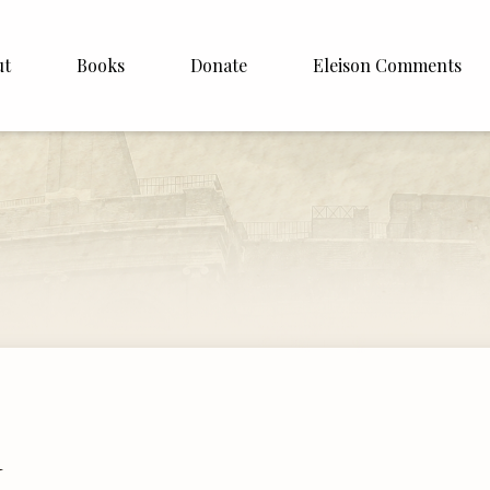
ut
Books
Donate
Eleison Comments
Williamson
About
e
English
Español
Francais
Deutsh
Italiano
Subscribe
I