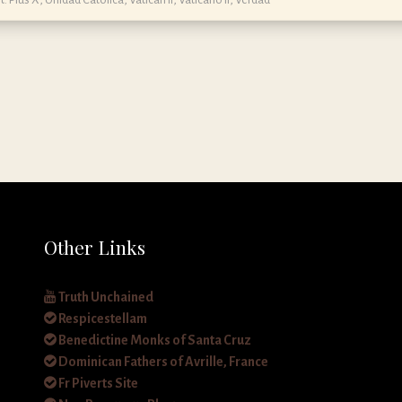
Other Links
Truth Unchained
Respicestellam
Benedictine Monks of Santa Cruz
Dominican Fathers of Avrille, France
Fr Piverts Site