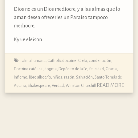
Dios no es un Dios mediocre, y a las almas que lo
aman desea ofrecerles un Paraíso tampoco
mediocre.
Kyrie eleison.
alma humana
,
Catholic doctrine
,
Cielo
,
condenación
,
Doctrina católica, dogma, Depósito de la Fe
,
felicidad
,
Gracia
,
Infierno
,
libre albedrío
,
niños
,
razón
,
Salvación
,
Santo Tomás de
READ MORE
Aquino
,
Shakespeare
,
Verdad
,
Winston Churchill