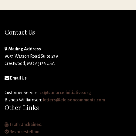
Contact Us
Mailing Address
9051 Watson Road Suite 279
Crestwood, MO 63126 USA
Email Us
Customer Service:
cs@stmarcelinitiative.org
Bishop Williamson:
letters@eleisoncomments.com
Other Links
Truth Unchained
Respicestellam