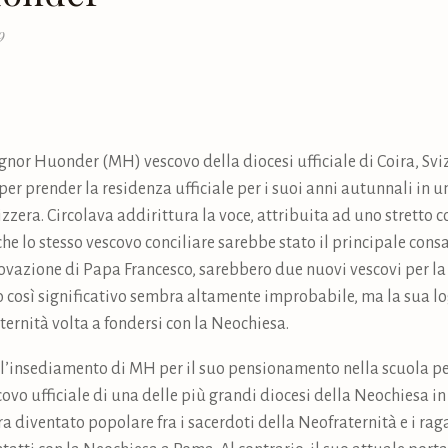
9
or Huonder (MH) vescovo della diocesi ufficiale di Coira, Sv
a per prender la residenza ufficiale per i suoi anni autunnali in
zzera. Circolava addirittura la voce, attribuita ad uno stretto 
he lo stesso vescovo conciliare sarebbe stato il principale cons
rovazione di Papa Francesco, sarebbero due nuovi vescovi per l
 così significativo sembra altamente improbabile, ma la sua log
ternità volta a fondersi con la Neochiesa.
ell’insediamento di MH per il suo pensionamento nella scuola pe
vo ufficiale di una delle più grandi diocesi della Neochiesa in 
era diventato popolare fra i sacerdoti della Neofraternità e i rag