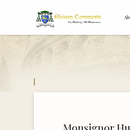
Ab
Bisho
Dr. Wh
Monsignor H