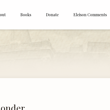
out
Books
Donate
Eleison Comments
p Williamson
About
ite
English
Español
Francais
Deutsh
Italiano
Subscribe
uonder