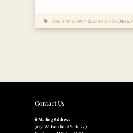
conciliarismo
,
Fraternità San Pio X
,
Neo-Chiesa
,
T
Contact Us
Mailing Address
9051 Watson Road Suite 279