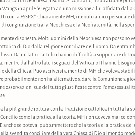
ontatti con la Neochiesa a Roma. Al contrario, il suo attuale po
 a Wangs in aprile “è legato ad una missione a lui affidata dall
atti con la FSSPX”. Chiaramente MH, ritenuto amico personale d
i congiunzione tra la Neochiesa e la Neofraternità, nella spera
amente disonesta. Molti uomini della Neochiesa non possono ve
attolica di Dio dalla religione conciliare dell’uomo. Da entrambe
bisso. Da un lato i cattolici hanno difficoltà a sopportare di trov
sa, mentre dall’altro lato i seguaci del Vaticano II hanno bisogno
e della Chiesa. Può ascriversi a merito di MH che voleva stabili
dove probabilmente non ha alternative a dare la Comunione a giov
une osservazioni sue del tutto giustificate contro l’omosessualità
se.
stata la più grande rottura con la Tradizione cattolica in tutta la
Concilio come la pratica alla teoria. MH non doveva mai celebr
 E anche se poteva, può ammettere che la teoria e la pratica del
ella svendita conciliare della vera Chiesa di Dio al mondo mod