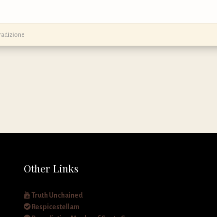
radizione
Other Links
Truth Unchained
Respicestellam