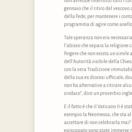
non avrebbe interrotto tutti i c
gennaio che il ritiro del vescovo
della Fede, per mantenere i cont
programma di agire come anello d
Tale speranza non era necessari
l’abisso che separa la religione c
fingere che non esista un simile a
dell’Autorità visibile della Chie
con la vera Tradizione immutabil
della sua ex diocesi ufficiale, 
non ha alternative a ritirare alc
sindaco”, dice un proverbio ingle
E il fatto è che il Vaticano II è 
esempio la Neomessa, che sta al 
accettare di non celebrarla mai?
episcopato sono state immerse n