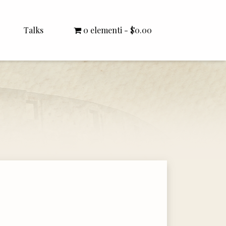
Talks
0 elementi
$0.00
All Talks
Bishop Williamson
Dr. White
Interviews
Literature Seminars
Rector Letters
Sermons