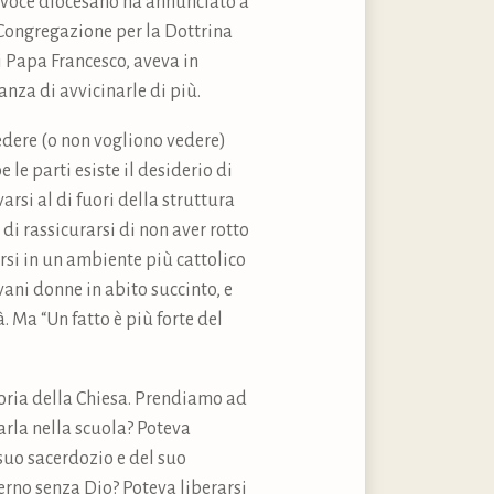
rtavoce diocesano ha annunciato a
a Congregazione per la Dottrina
i Papa Francesco, aveva in
nza di avvicinarle di più.
dere (o non vogliono vedere)
 le parti esiste il desiderio di
arsi al di fuori della struttura
 di rassicurarsi di non aver rotto
rsi in un ambiente più cattolico
ani donne in abito succinto, e
. Ma “Un fatto è più forte del
 storia della Chiesa. Prendiamo ad
arla nella scuola? Poteva
 suo sacerdozio e del suo
erno senza Dio? Poteva liberarsi