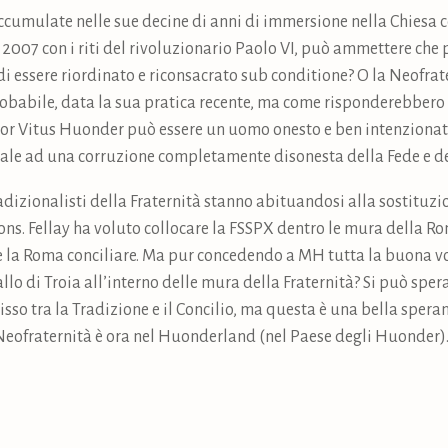
ccumulate nelle sue decine di anni di immersione nella Chiesa 
l 2007 con i riti del rivoluzionario Paolo VI, può ammettere che
 di essere riordinato e riconsacrato sub conditione? O la Neofra
babile, data la sua pratica recente, ma come risponderebbero a
or Vitus Huonder può essere un uomo onesto e ben intenzionato
è leale ad una corruzione completamente disonesta della Fede e de
adizionalisti della Fraternità stanno abituandosi alla sostituzi
ons. Fellay ha voluto collocare la FSSPX dentro le mura della R
re la Roma conciliare. Ma pur concedendo a MH tutta la buona v
lo di Troia all’interno delle mura della Fraternità? Si può sper
sso tra la Tradizione e il Concilio, ma questa è una bella spera
 Neofraternità è ora nel Huonderland (nel Paese degli Huonder)