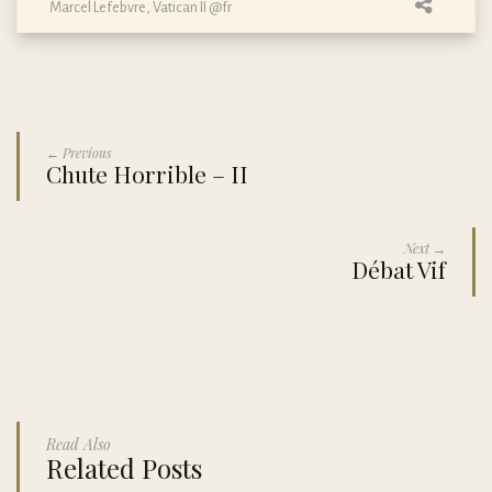
Marcel Lefebvre
,
Vatican II @fr
← Previous
Chute Horrible – II
Next →
Débat Vif
Read Also
Related Posts