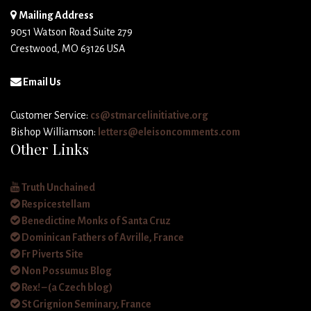
Mailing Address
9051 Watson Road Suite 279
Crestwood, MO 63126 USA
Email Us
Customer Service:
cs@stmarcelinitiative.org
Bishop Williamson:
letters@eleisoncomments.com
Other Links
Truth Unchained
Respicestellam
Benedictine Monks of Santa Cruz
Dominican Fathers of Avrille, France
Fr Piverts Site
Non Possumus Blog
Rex! – (a Czech blog)
St Grignion Seminary, France