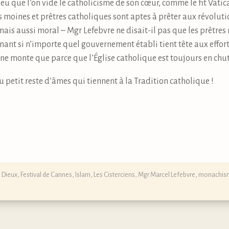
eu que l’on vide le catholicisme de son cœur, comme le fit Vatican
es moines et prêtres catholiques sont aptes à prêter aux révolut
is aussi moral – Mgr Lefebvre ne disait-il pas que les prêtres 
enant si n’importe quel gouvernement établi tient tête aux effort
m ne monte que parce que l’Église catholique est toujours en chut
etit reste d’âmes qui tiennent à la Tradition catholique !
 Dieux
,
Festival de Cannes
,
Islam
,
Les Cisterciens
,
Mgr Marcel Lefebvre
,
monachis