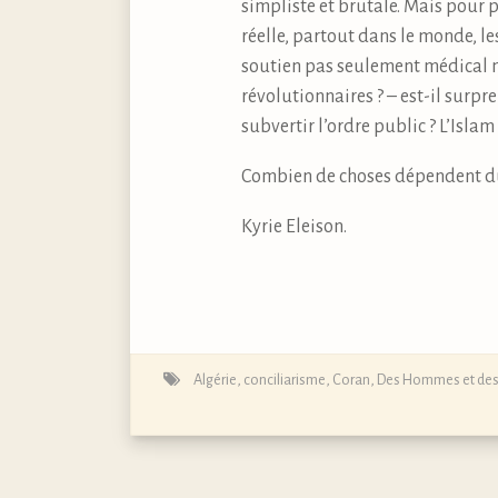
simpliste et brutale. Mais pour p
réelle, partout dans le monde, l
soutien pas seulement médical ma
révolutionnaires ? – est-il surpr
subvertir l’ordre public ? L’Isla
Combien de choses dépendent du p
Kyrie Eleison.
Algérie
,
conciliarisme
,
Coran
,
Des Hommes et des