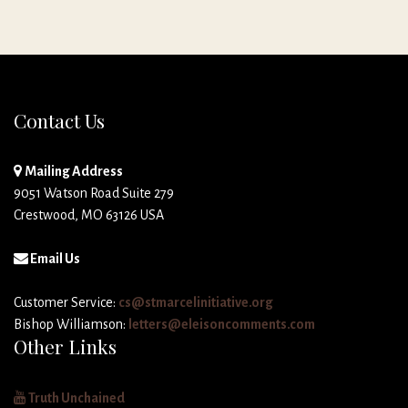
Contact Us
Mailing Address
9051 Watson Road Suite 279
Crestwood, MO 63126 USA
Email Us
Customer Service:
cs@stmarcelinitiative.org
Bishop Williamson:
letters@eleisoncomments.com
Other Links
Truth Unchained