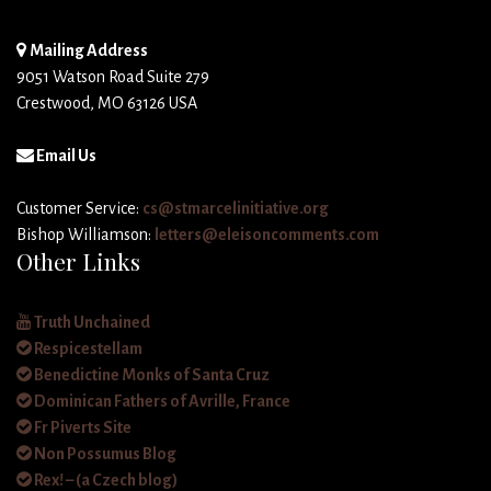
Mailing Address
9051 Watson Road Suite 279
Crestwood, MO 63126 USA
Email Us
Customer Service:
cs@stmarcelinitiative.org
Bishop Williamson:
letters@eleisoncomments.com
Other Links
Truth Unchained
Respicestellam
Benedictine Monks of Santa Cruz
Dominican Fathers of Avrille, France
Fr Piverts Site
Non Possumus Blog
Rex! – (a Czech blog)