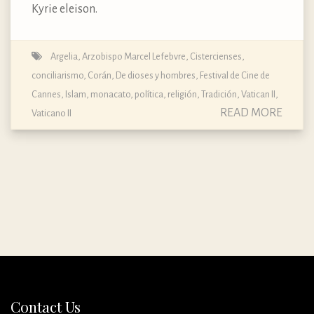
Kyrie eleison.
Argelia
,
Arzobispo Marcel Lefebvre
,
Cistercienses
,
conciliarismo
,
Corán
,
De dioses y hombres
,
Festival de Cine de
Cannes
,
Islam
,
monacato
,
política
,
religión
,
Tradición
,
Vatican II
,
READ MORE
Vaticano II
Contact Us