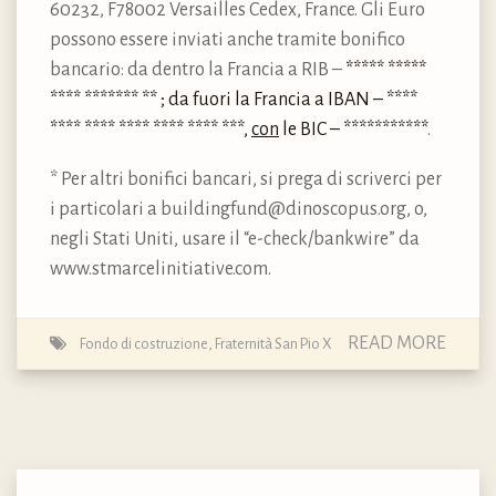
60232, F78002 Versailles Cedex, France. Gli Euro
possono essere inviati anche tramite bonifico
bancario: da dentro la Francia a RIB –
***** *****
**** ******* ** ; da fuori la Francia a IBAN – ****
**** **** **** **** **** ***,
con
le BIC – ***********
.
* Per altri bonifici bancari, si prega di scriverci per
i particolari a buildingfund@dinoscopus.org, o,
negli Stati Uniti, usare il “e-check/bankwire” da
www.stmarcelinitiative.com.
READ MORE
Fondo di costruzione
,
Fraternità San Pio X