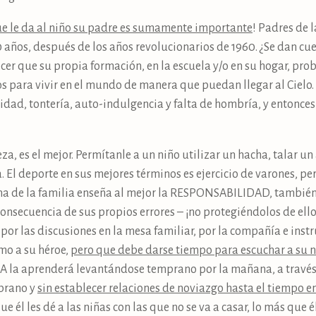
ue le da al niño su padre es sumamente importante
! Padres de 
años, después de los años revolucionarios de 1960. ¿Se dan cuen
er que su propia formación, en la escuela y/o en su hogar, pro
os para vivir en el mundo de manera que puedan llegar al Cielo.
idad, tontería, auto-indulgencia y falta de hombría, y entonce
a, es el mejor. Permítanle a un niño utilizar un hacha, talar un
. El deporte en sus mejores términos es ejercicio de varones, pe
ina de la familia enseña al mejor la RESPONSABILIDAD, tambié
secuencia de sus propios errores – ¡no protegiéndolos de ellos
, por las discusiones en la mesa familiar, por la compañía e inst
mo a su héroe,
pero que debe darse tiempo para escuchar a su n
NA la aprenderá levantándose temprano por la mañana, a través 
prano y
sin establecer relaciones de noviazgo hasta el tiempo e
ue él les dé a las niñas con las que no se va a casar, lo más que