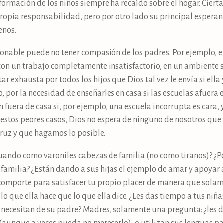
formación de los niños siempre ha recaído sobre el hogar. Cier
propia responsabilidad, pero por otro lado su principal espera
enos.
onable puede no tener compasión de los padres. Por ejemplo, 
 con un trabajo completamente insatisfactorio, en un ambiente 
r exhausta por todos los hijos que Dios tal vez le envía si ella
o, por la necesidad de enseñarles en casa si las escuelas afuer
fuera de casa si, por ejemplo, una escuela incorrupta es cara, y 
 estos peores casos, Dios no espera de ninguno de nosotros que
ruz y que hagamos lo posible.
tuando como varoniles cabezas de familia (
no
como tiranos)? ¿P
la familia? ¿Están dando a sus hijas el ejemplo de amar y apoyar
e comporte para satisfacer tu propio placer de manera que solam
que ella hace que lo que ella dice. ¿Les das tiempo a tus niñas
necesitan de su padre? Madres, solamente una pregunta: ¿les da