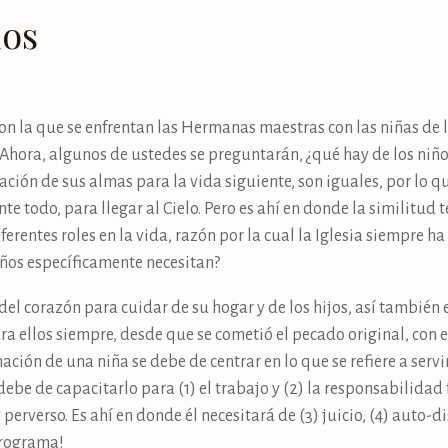
dos
con la que se enfrentan las Hermanas maestras con las niñas de l
 Ahora, algunos de ustedes se preguntarán, ¿qué hay de los niño
lvación de sus almas para la vida siguiente, son iguales, por l
e todo, para llegar al Cielo. Pero es ahí en donde la similitud 
erentes roles en la vida, razón por la cual la Iglesia siempre 
niños específicamente necesitan?
el corazón para cuidar de su hogar y de los hijos, así también 
a ellos siempre, desde que se cometió el pecado original, con el 
mación de una niña se debe de centrar en lo que se refiere a servi
debe de capacitarlo para (1) el trabajo y (2) la responsabilidad
perverso. Es ahí en donde él necesitará de (3) juicio, (4) auto-di
programa!