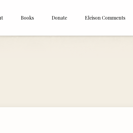
ut
Books
Donate
Eleison Comments
Williamson
About
e
English
Español
Francais
Deutsh
Italiano
Subscribe