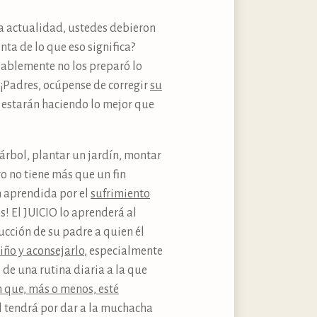
la actualidad, ustedes debieron
ta de lo que eso significa?
bablemente no los preparó lo
 ¡Padres, ocúpense de corregir
su
s estarán haciendo lo mejor que
 árbol, plantar un jardín, montar
ro no tiene más que un fin
n aprendida por el
sufrimiento
! El JUICIO lo aprenderá al
rucción de su padre a quien él
iño y aconsejarlo
, especialmente
de una rutina diaria a la que
n que, más o menos, esté
 él tendrá por dar a la muchacha