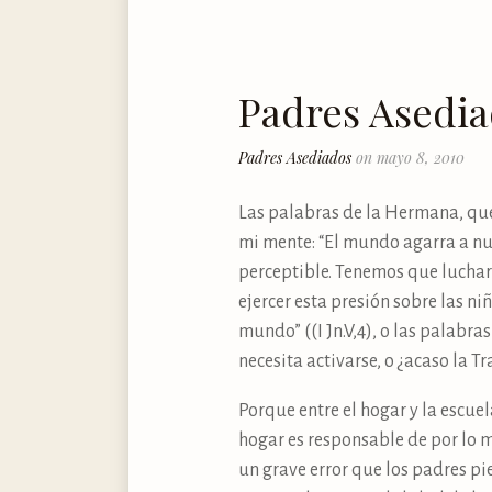
Padres Asedi
Padres Asediados
on mayo 8, 2010
Las palabras de la Hermana, qu
mi mente: “El mundo agarra a nue
perceptible. Tenemos que luchar
ejercer esta presión sobre las niñ
mundo” ((I Jn.V,4), o las palabr
necesita activarse, o ¿acaso la T
Porque entre el hogar y la escuel
hogar es responsable de por lo m
un grave error que los padres pi