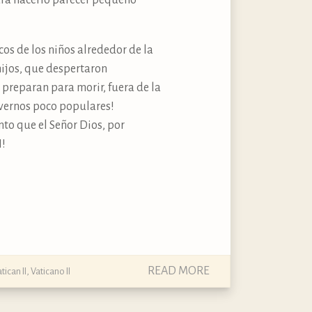
ara hacerlo parecer pequeño
os de los niños alrededor de la
ijos, que despertaron
preparan para morir, fuera de la
lvernos poco populares!
to que el Señor Dios, por
I!
READ MORE
tican II
,
Vaticano II