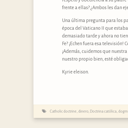
respeto y obediencia a su padre
frente a ellas? ¿Ambos les dan e
Una última pregunta para los pa
época del Vaticano II que estab
demasiado tarde y ahora no tien
Fe? ¡Echen fuera esa televisión
¡Además, cuidemos que nuestra T
nuestro propio bien, esté obliga
Kyrie eleison.
Catholic doctrine
,
dinero
,
Doctrina católica, dogma