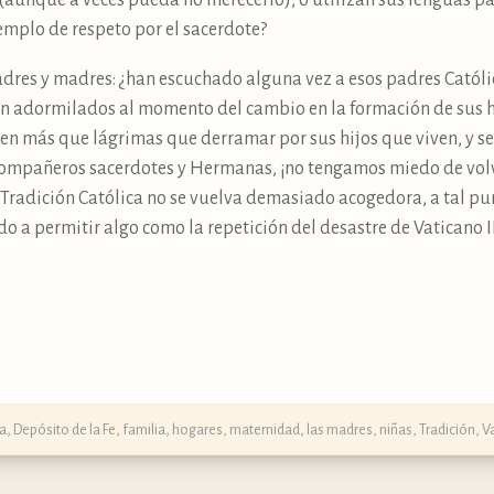
 (aunque a veces pueda no merecerlo), o utilizan sus lenguas p
jemplo de respeto por el sacerdote?
dres y madres: ¿han escuchado alguna vez a esos padres Católic
an adormilados al momento del cambio en la formación de sus h
en más que lágrimas que derramar por sus hijos que viven, y se 
! Compañeros sacerdotes y Hermanas, ¡no tengamos miedo de vo
radición Católica no se vuelva demasiado acogedora, a tal pun
do a permitir algo como la repetición del desastre de Vaticano I
, Depósito de la Fe
,
familia
,
hogares
,
maternidad, las madres
,
niñas
,
Tradición
,
Va