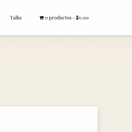
Talks
0 productos
$0.00
All Talks
Bishop Williamson
Dr. White
Interviews
Literature Seminars
Rector Letters
Sermons