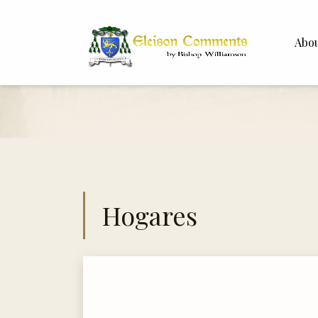
Abo
Bishop 
Dr. Whit
Hogares