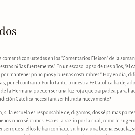
ados
e comenté con ustedes en los “Comentarios Eleison” de la sem
stras niñas fuertemente.” En un escaso lapso de tres años, “el
 por mantener principios y buenas costumbres.” Hoy en día, di
as, por el contrario. Por lo tanto, o nuestra Fe Católica ha dejado
as de la Hermana pueden ser una luz roja que parpadea para hac
radición Católica necesitará ser filtrada nuevamente?
a, si la escuela es responsable de, digamos, dos séptimas partes
enos cinco séptimos. Esa es la razón por la cual, como lo suge
ensen que si ellos le han confiado su hijo a una buena escuela, 