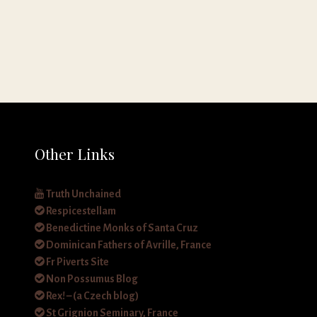
Other Links
Truth Unchained
Respicestellam
Benedictine Monks of Santa Cruz
Dominican Fathers of Avrille, France
Fr Piverts Site
Non Possumus Blog
Rex! – (a Czech blog)
St Grignion Seminary, France