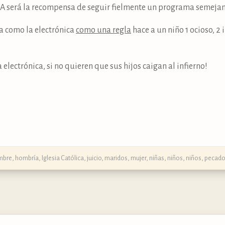
A será la recompensa de seguir fielmente un programa semejan
a como la electrónica
como una regla
hace a un niño 1 ocioso, 2 
 electrónica, si no quieren que sus hijos caigan al infierno!
mbre
,
hombría
,
Iglesia Católica
,
juicio
,
maridos
,
mujer
,
niñas
,
niños
,
niños
,
pecado 