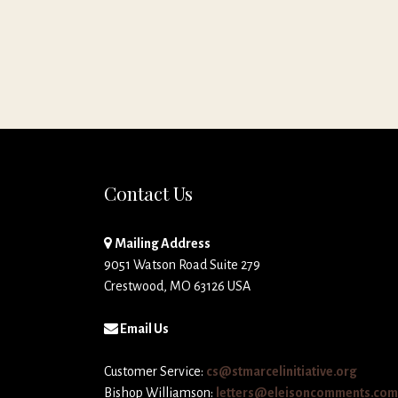
Contact Us
Mailing Address
9051 Watson Road Suite 279
Crestwood, MO 63126 USA
Email Us
Customer Service:
cs@stmarcelinitiative.org
Bishop Williamson:
letters@eleisoncomments.com