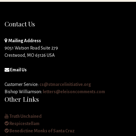
Contact Us
Mailing Address
9051 Watson Road Suite 279
Crestwood, MO 63126 USA
Email Us
Customer Service:
cs@stmarcelinitiative.org
Bishop Williamson:
letters@eleisoncomments.com
Other Links
Truth Unchained
Respicestellam
Benedictine Monks of Santa Cruz