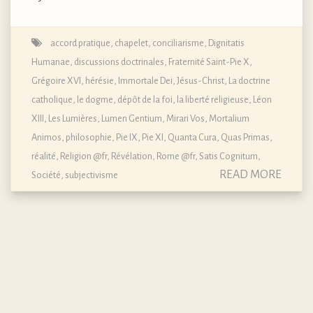
accord pratique
,
chapelet
,
conciliarisme
,
Dignitatis
Humanae
,
discussions doctrinales
,
Fraternité Saint-Pie X
,
Grégoire XVI
,
hérésie
,
Immortale Dei
,
Jésus-Christ
,
La doctrine
catholique, le dogme, dépôt de la foi
,
la liberté religieuse
,
Léon
XIII
,
Les Lumières
,
Lumen Gentium
,
Mirari Vos
,
Mortalium
Animos
,
philosophie
,
Pie IX
,
Pie XI
,
Quanta Cura
,
Quas Primas
,
réalité
,
Religion @fr
,
Révélation
,
Rome @fr
,
Satis Cognitum
,
READ MORE
Société
,
subjectivisme