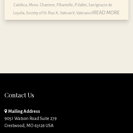
Católica
,
Mons. Charriere
,
P. Barrielle
,
P. Vallet
,
San Ignacio de
READ MORE
Loyola
,
Society of St. Pius X
,
Vatican II
,
Vaticano II
Contact Us
Mailing Address
9051 Watson Road Suite 279
Crestwood, MO 63126 USA