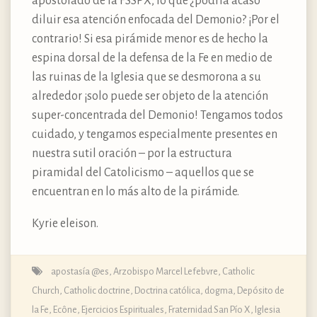
apostolado de la FSSPX, lo que ¿podría acaso
diluir esa atención enfocada del Demonio? ¡Por el
contrario! Si esa pirámide menor es de hecho la
espina dorsal de la defensa de la Fe en medio de
las ruinas de la Iglesia que se desmorona a su
alrededor ¡solo puede ser objeto de la atención
super-concentrada del Demonio! Tengamos todos
cuidado, y tengamos especialmente presentes en
nuestra sutil oración – por la estructura
piramidal del Catolicismo – aquellos que se
encuentran en lo más alto de la pirámide.
Kyrie eleison.
apostasía @es
,
Arzobispo Marcel Lefebvre
,
Catholic
Church
,
Catholic doctrine
,
Doctrina católica, dogma, Depósito de
la Fe
,
Ecône
,
Ejercicios Espirituales
,
Fraternidad San Pío X
,
Iglesia