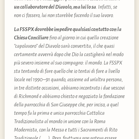
un collaboratore del Diavolo, ma lui lo sa
. Infatti, se
non ci fossero, lui non starebbe facendo il suo lavoro.
La FSSPX dovrebbe impedire qualsiasi contatto con la
Chiesa Conciliare
fino al giorno in cui quella creazione
“capolavoro” del Diavolo sarà convertita, il che quasi
certamente avverrà dopo che Dio la castigherà nel modo
più severo insieme al suo compagno: il mondo. La FSSPX
sta tentando di fare quello che io tentai di fare a livello
locale nel 1990–91 quando, assieme ad un’altra persona,
in tre distinte occasioni, abbiamo incontrato i due vescovi
di Richmond e abbiamo chiesto e negoziato la fondazione
della parrocchia di San Giuseppe che, per inciso, a quel
tempo fu la prima e unica parrocchia Cattolica
Tradizionalista al mondo in unione con la Roma
Modernista, con la Messa e tutti i Sacramenti di Rito
Tradizionale ( . . . ). Pero, fruttuosa non poteva essere.