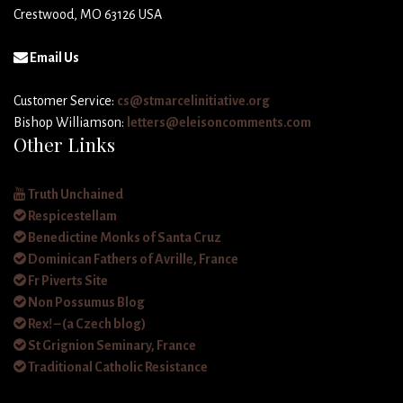
Crestwood, MO 63126 USA
Email Us
Customer Service:
cs@stmarcelinitiative.org
Bishop Williamson:
letters@eleisoncomments.com
Other Links
Truth Unchained
Respicestellam
Benedictine Monks of Santa Cruz
Dominican Fathers of Avrille, France
Fr Piverts Site
Non Possumus Blog
Rex! – (a Czech blog)
St Grignion Seminary, France
Traditional Catholic Resistance