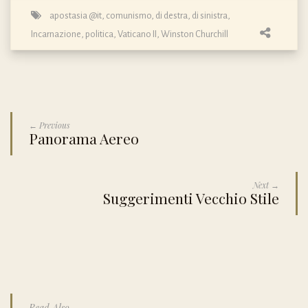
apostasia @it
,
comunismo
,
di destra
,
di sinistra
,
Incarnazione
,
politica
,
Vaticano II
,
Winston Churchill
← Previous
Panorama Aereo
Next →
Suggerimenti Vecchio Stile
Read Also