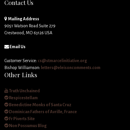
Contact Us
Mailing Address
9051 Watson Road Suite 279
Crestwood, MO 63126 USA
Email Us
Customer Service:
cs@stmarcelinitiative.org
Bishop Williamson:
letters@eleisoncomments.com
Other Links
Truth Unchained
Respicestellam
Benedictine Monks of Santa Cruz
Dominican Fathers of Avrille, France
Fr Piverts Site
Non Possumus Blog