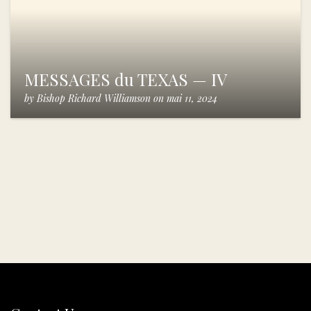
MESSAGES du TEXAS — IV
by
Bishop Richard Williamson
on
mai 11, 2024