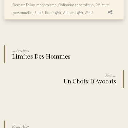
Bernard Fellay
,
modernisme
,
Ordinariat apostolique
,
Prélature
personnelle
,
réalité
,
Rome @fr
,
Vatican II @fr
,
Vérité
← Previous
Limites Des Hommes
Next →
Un Choix D’Avocats
Read Also