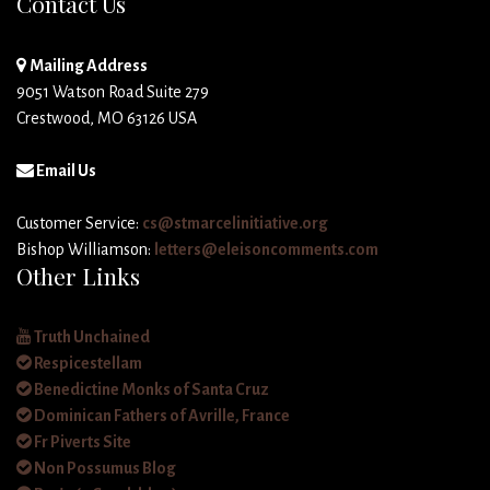
Contact Us
Mailing Address
9051 Watson Road Suite 279
Crestwood, MO 63126 USA
Email Us
Customer Service:
cs@stmarcelinitiative.org
Bishop Williamson:
letters@eleisoncomments.com
Other Links
Truth Unchained
Respicestellam
Benedictine Monks of Santa Cruz
Dominican Fathers of Avrille, France
Fr Piverts Site
Non Possumus Blog