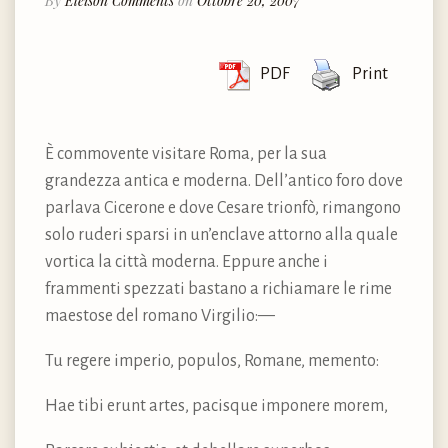
By
Eleison Comments
on
Ottobre 20, 2007
PDF
Print
È commovente visitare Roma, per la sua
grandezza antica e moderna. Dell’antico foro dove
parlava Cicerone e dove Cesare trionfò, rimangono
solo ruderi sparsi in un’enclave attorno alla quale
vortica la città moderna. Eppure anche i
frammenti spezzati bastano a richiamare le rime
maestose del romano Virgilio:—
Tu regere imperio, populos, Romane, memento:
Hae tibi erunt artes, pacisque imponere morem,