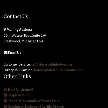
Contact Us
Mailing Address
9051 Watson Road Suite 279
Crestwood, MO 63126 USA
Email Us
Customer Service:
cs@stmarcelinitiative.org
Bishop Williamson:
letters@eleisoncomments.com
Other Links
Truth Unchained
Respicestellam
Benedictine Monks of Santa Cruz
Dominican Fathers of Avrille, France