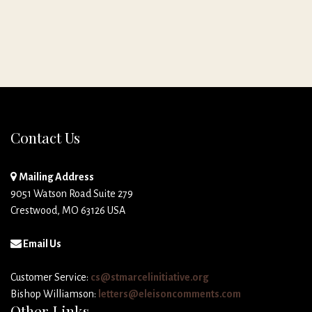
Contact Us
Mailing Address
9051 Watson Road Suite 279
Crestwood, MO 63126 USA
Email Us
Customer Service:
cs@stmarcelinitiative.org
Bishop Williamson:
letters@eleisoncomments.com
Other Links