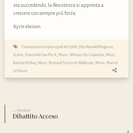
sta succedendo, la Resistenza si appresta a
crescere con sempre più forza.
Kyrie eleison.
Consacrazioni episcopali del 1988
,
Don Ronald Ringrose
,
Ecône
,
Fraternità San Pio X
,
Mons. Alfonso De Galarreta
,
Mons.
Bernard Fellay
,
Mons. Bernard Tissier de Mallerais
,
Mons. Marcel
Lefebvre
← Previous
Dibattito Acceso