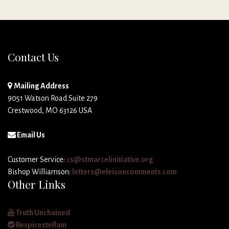
Contact Us
Mailing Address
9051 Watson Road Suite 279
Crestwood, MO 63126 USA
Email Us
Customer Service:
cs@stmarcelinitiative.org
Bishop Williamson:
letters@eleisoncomments.com
Other Links
Truth Unchained
Respicestellam