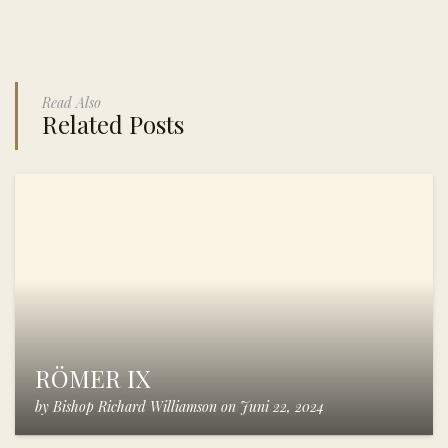
Read Also
Related Posts
RÖMER IX
by
Bishop Richard Williamson
on
Juni 22, 2024