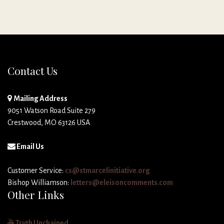
Contact Us
Mailing Address
9051 Watson Road Suite 279
Crestwood, MO 63126 USA
Email Us
Customer Service:
cs@stmarcelinitiative.org
Bishop Williamson:
letters@eleisoncomments.com
Other Links
Truth Unchained