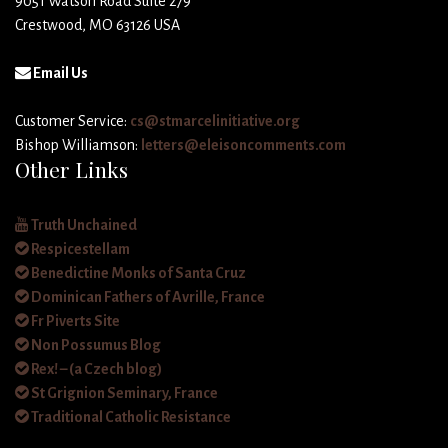
9051 Watson Road Suite 279
Crestwood, MO 63126 USA
Email Us
Customer Service:
cs@stmarcelinitiative.org
Bishop Williamson:
letters@eleisoncomments.com
Other Links
Truth Unchained
Respicestellam
Benedictine Monks of Santa Cruz
Dominican Fathers of Avrille, France
Fr Piverts Site
Non Possumus Blog
Rex! – (a Czech blog)
St Grignion Seminary, France
Traditional Catholic Resistance