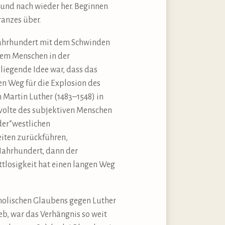
 und nach wieder her. Beginnen
anzes über.
 Jahrhundert mit dem Schwinden
em Menschen in der
iegende Idee war, dass das
en Weg für die Explosion des
Martin Luther (1483–1548) in
evolte des subjektiven Menschen
der”westlichen
eiten zurückführen,
 Jahrhundert, dann der
losigkeit hat einen langen Weg
tholischen Glaubens gegen Luther
eb, war das Verhängnis so weit