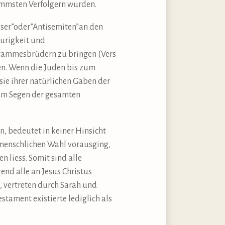
limmsten Verfolgern wurden.
asser”oder”Antisemiten”an den
aurigkeit und
 Stammesbrüdern zu bringen (Vers
tten. Wenn die Juden bis zum
sie ihrer natürlichen Gaben der
zum Segen der gesamten
, bedeutet in keiner Hinsicht
r menschlichen Wahl vorausging,
 liess. Somit sind alle
end alle an Jesus Christus
, vertreten durch Sarah und
stament existierte lediglich als