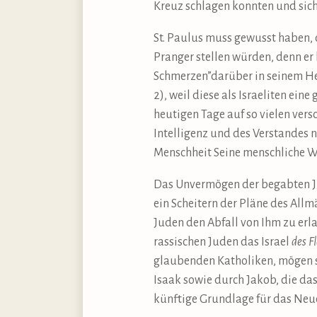
Kreuz schlagen konnten und sich
St. Paulus muss gewusst haben, 
Pranger stellen würden, denn er 
Schmerzen”darüber in seinem Her
2), weil diese als Israeliten ei
heutigen Tage auf so vielen vers
Intelligenz und des Verstandes 
Menschheit Seine menschliche Wi
Das Unvermögen der begabten Ju
ein Scheitern der Pläne des Allm
Juden den Abfall von Ihm zu erl
rassischen Juden das Israel
des F
glaubenden Katholiken, mögen s
Isaak sowie durch Jakob, die das 
künftige Grundlage für das Neu