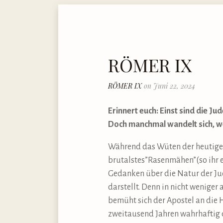
RÖMER IX
RÖMER IX
on Juni 22, 2024
Erinnert euch: Einst sind die J
Doch manchmal wandelt sich, we
Während das Wüten der heutigen 
brutalstes”Rasenmähen”(so ihr ei
Gedanken über die Natur der Jud
darstellt. Denn in nicht weniger 
bemüht sich der Apostel an die 
zweitausend Jahren wahrhaftig d