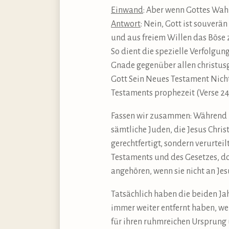
Einwand
: Aber wenn Gottes Wahl
Antwort
: Nein, Gott ist souverä
und aus freiem Willen das Böse z
So dient die spezielle Verfolgung
Gnade gegenüber allen christusg
Gott Sein Neues Testament Nich
Testaments prophezeit (Verse 24–2
Fassen wir zusammen: Während Ni
sämtliche Juden, die Jesus Chris
gerechtfertigt, sondern verurtei
Testaments und des Gesetzes, do
angehören, wenn sie nicht an Jes
Tatsächlich haben die beiden Ja
immer weiter entfernt haben, wei
für ihren ruhmreichen Ursprung 