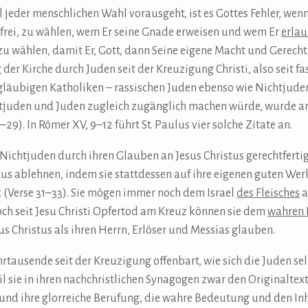
 jeder menschlichen Wahl vorausgeht, ist es Gottes Fehler, wenn
n frei, zu wählen, wem Er seine Gnade erweisen und wem Er
erla
u wählen, damit Er, Gott, dann Seine eigene Macht und Gerechti
 der Kirche durch Juden seit der Kreuzigung Christi, also seit f
läubigen Katholiken – rassischen Juden ebenso wie Nichtjuden
tjuden und Juden zugleich zugänglich machen würde, wurde an v
9). In Römer XV, 9–12 führt St. Paulus vier solche Zitate an.
chtjuden durch ihren Glauben an Jesus Christus gerechtfertig
tus ablehnen, indem sie stattdessen auf ihre eigenen guten Wer
lt (Verse 31–33). Sie mögen immer noch dem Israel
des Fleisches
a
ch seit Jesu Christi Opfertod am Kreuz können sie dem
wahren I
us Christus als ihren Herrn, Erlöser und Messias glauben.
hrtausende seit der Kreuzigung offenbart, wie sich die Juden s
l sie in ihren nachchristlichen Synagogen zwar den Originaltex
und ihre glorreiche Berufung, die wahre Bedeutung und den Inha