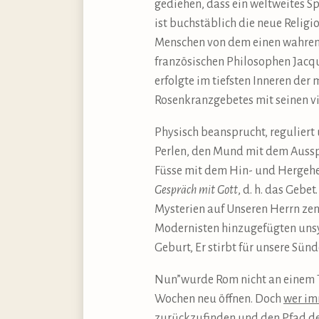
gediehen, dass ein weltweites S
ist buchstäblich die neue Religi
Menschen von dem einen wahren Go
französischen Philosophen Jacqu
erfolgte im tiefsten Inneren de
Rosenkranzgebetes mit seinen vi
Physisch beansprucht, reguliert
Perlen, den Mund mit dem Ausspr
Füsse mit dem Hin- und Hergeh
Gespräch mit Gott
, d. h. das Gebe
Mysterien auf Unseren Herrn zen
Modernisten hinzugefügten unsym
Geburt, Er stirbt für unsere Sünd
Nun”wurde Rom nicht an einem T
Wochen neu öffnen. Doch
wer im
zurückzufinden und den Pfad der