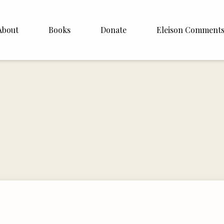
About
Books
Donate
Eleison Comment
hop Williamson
About
White
English
Español
Francais
Deutsh
Italiano
Subscribe