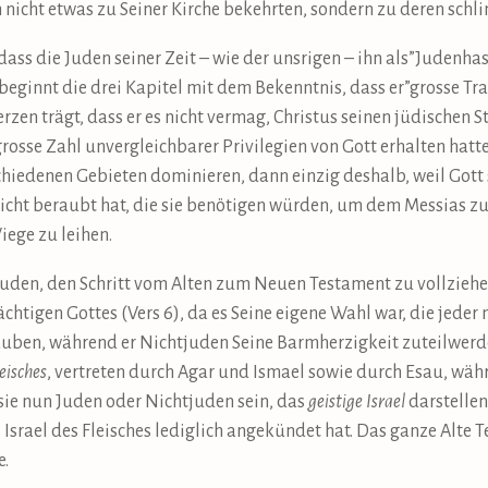
 nicht etwas zu Seiner Kirche bekehrten, sondern zu deren sch
dass die Juden seiner Zeit – wie der unsrigen – ihn als”Judenh
beginnt die drei Kapitel mit dem Bekenntnis, dass er”grosse Tr
zen trägt, dass er es nicht vermag, Christus seinen jüdischen
ne grosse Zahl unvergleichbarer Privilegien von Gott erhalten ha
chiedenen Gebieten dominieren, dann einzig deshalb, weil Gott 
nicht beraubt hat, die sie benötigen würden, um dem Messias 
ege zu leihen.
den, den Schritt vom Alten zum Neuen Testament zu vollziehen
ächtigen Gottes (Vers 6), da es Seine eigene Wahl war, die jede
auben, während er Nichtjuden Seine Barmherzigkeit zuteilwerden
leisches
, vertreten durch Agar und Ismael sowie durch Esau, währ
ie nun Juden oder Nichtjuden sein, das
geistige Israel
darstellen
Israel des Fleisches lediglich angekündet hat. Das ganze Alte Te
e.