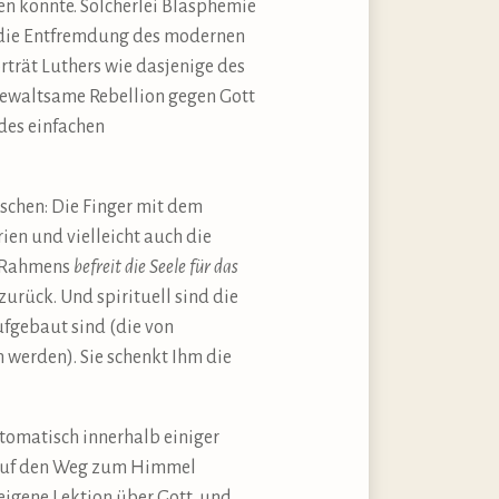
en konnte. Solcherlei Blasphemie
ge die Entfremdung des modernen
rträt Luthers wie dasjenige des
gewaltsame Rebellion gegen Gott
des einfachen
schen: Die Finger mit dem
en und vielleicht auch die
n Rahmens
befreit die Seele für das
 zurück. Und spirituell sind die
ufgebaut sind (die von
 werden). Sie schenkt Ihm die
omatisch innerhalb einiger
, auf den Weg zum Himmel
eigene Lektion über Gott, und