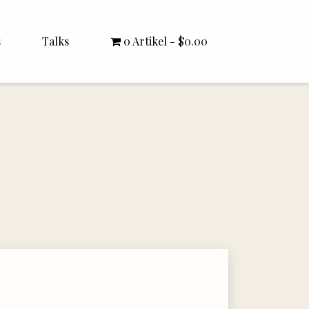
s
Talks
0 Artikel
$0.00
All Talks
Bishop Williamson
Dr. White
Interviews
Literature Seminars
Rector Letters
Sermons