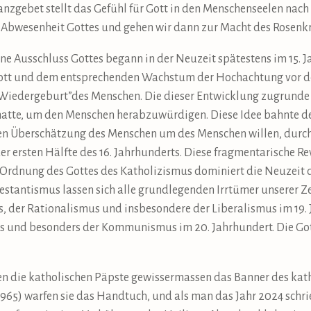
anzgebet stellt das Gefühl für Gott in den Menschenseelen nach
Abwesenheit Gottes und gehen wir dann zur Macht des Rosenkr
ne Ausschluss Gottes begann in der Neuzeit spätestens im 15.
Gott und dem entsprechenden Wachstum der Hochachtung vor d
Wiedergeburt”des Menschen. Die dieser Entwicklung zugrunde l
 hatte, um den Menschen herabzuwürdigen. Diese Idee bahnte d
 Überschätzung des Menschen um des Menschen willen, durch 
er ersten Hälfte des 16. Jahrhunderts. Diese fragmentarische R
e Ordnung des Gottes des Katholizismus dominiert die Neuzeit 
otestantismus lassen sich alle grundlegenden Irrtümer unserer Z
, der Rationalismus und insbesondere der Liberalismus im 19.
und besonders der Kommunismus im 20. Jahrhundert. Die Gott
ten die katholischen Päpste gewissermassen das Banner des ka
1965) warfen sie das Handtuch, und als man das Jahr 2024 schri