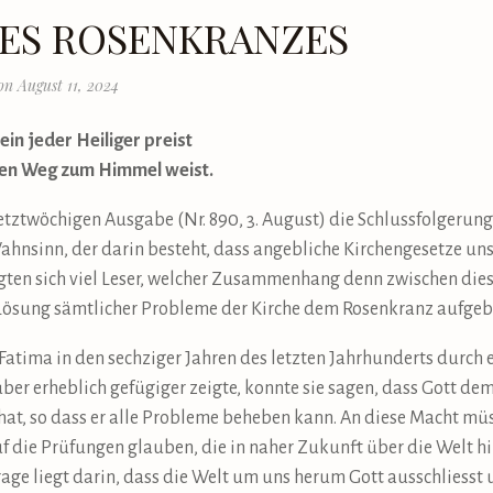
DES ROSENKRANZES
on August 11, 2024
in jeder Heiliger preist
 den Weg zum Himmel weist.
etztwöchigen Ausgabe (Nr. 890, 3. August) die Schlussfolgerun
hnsinn, der darin besteht, dass angebliche Kirchengesetze un
en sich viel Leser, welcher Zusammenhang denn zwischen dies
e Lösung sämtlicher Probleme der Kirche dem Rosenkranz aufge
Fatima in den sechziger Jahren des letzten Jahrhunderts durch 
ber erheblich gefügiger zeigte, konnte sie sagen, dass Gott de
hat, so dass er alle Probleme beheben kann. An diese Macht mü
f die Prüfungen glauben, die in naher Zukunft über die Welt h
age liegt darin, dass die Welt um uns herum Gott ausschliesst 