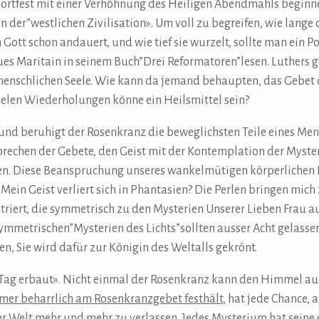
portfest mit einer Verhöhnung des Heiligen Abendmahls beginn
on der”westlichen Zivilisation». Um voll zu begreifen, wie lan
tt schon andauert, und wie tief sie wurzelt, sollte man ein Po
es Maritain in seinem Buch”Drei Reformatoren”lesen. Luthers 
r menschlichen Seele. Wie kann da jemand behaupten, das Gebet 
elen Wiederholungen könne ein Heilsmittel sein?
 und beruhigt der Rosenkranz die beweglichsten Teile eines Men
echen der Gebete, den Geist mit der Kontemplation der Mysteri
en. Diese Beanspruchung unseres wankelmütigen körperliche
t. Mein Geist verliert sich in Phantasien? Die Perlen bringen mich
triert, die symmetrisch zu den Mysterien Unserer Lieben Frau a
metrischen”Mysterien des Lichts”sollten ausser Acht gelassen
en, Sie wird dafür zur Königin des Weltalls gekrönt.
ag erbaut». Nicht einmal der Rosenkranz kann den Himmel aut
mer beharrlich am Rosenkranzgebet festhält
, hat jede Chance
 Welt mehr und mehr zu verlassen. Jedes Mysterium hat seine 