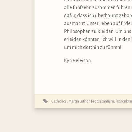
alle fünfzehn zusammen führen m
dafür, dass ich überhaupt gebor
ausmacht. Unser Leben auf Erden 
Philosophen zu kleiden. Um uns 
erleiden könnten. Ich will in d
um mich dorthin zu führen!
Kyrie eleison.
Catholics
,
Martin Luther
,
Protestantism
,
Rosenkra