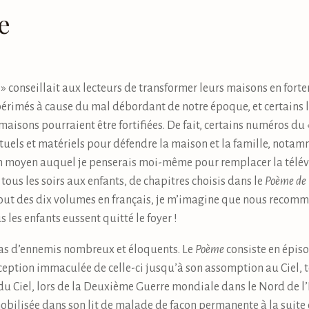
e
 conseillait aux lecteurs de transformer leurs maisons en forter
périmés à cause du mal débordant de notre époque, et certains l
aisons pourraient être fortifiées. De fait, certains numéros d
uels et matériels pour défendre la maison et la famille, notamme
 moyen auquel je penserais moi-même pour remplacer la télévisi
 tous les soirs aux enfants, de chapitres choisis dans le
Poème de
bout des dix volumes en français, je m’imagine que nous recomm
s les enfants eussent quitté le foyer !
s d’ennemis nombreux et éloquents. Le
Poème
consiste en épiso
eption immaculée de celle-ci jusqu’à son assomption au Ciel, t
, du Ciel, lors de la Deuxième Guerre mondiale dans le Nord de l’I
mobilisée dans son lit de malade de façon permanente à la suite