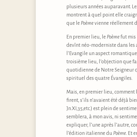
plusieurs années auparavant. Le
montrent à quel point elle craig
que le
Poème
vienne réellement d
En premier lieu, le
Poème
fut mis 
devînt néo-moderniste dans les 
l’Evangile un aspect romantique 
troisième lieu, l’objection que 
quotidienne de Notre Seigneur qu
spirituel des quatre Évangiles.
Mais, en premier lieu, comment l
firent, s’ils n’avaient été déjà b
Jn.XI,35,etc.) est plein de senti
semblera, à mon avis, ni sentimen
expliquer, l’une après l’autre, 
l’édition italienne du
Poème
. Et 