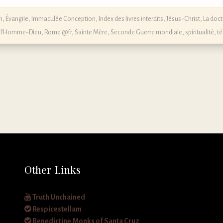
n
,
Évangile
,
Immaculée Conception
,
Index des livres interdits
,
Jésus-Christ
,
La doct
 l'Homme-Dieu
,
Rome @fr
,
Sainte Mère
,
Seconde Guerre mondiale
,
spiritualité
,
té
Other Links
Truth Unchained
Respicestellam
Benedictine Monks of Santa Cruz