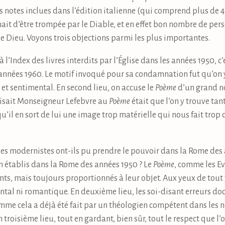
s notes inclues dans l’édition italienne (qui comprend plus de
nait d’être trompée par le Diable, et en effet bon nombre de pe
e Dieu. Voyons trois objections parmi les plus importantes.
à l’Index des livres interdits par l’Église dans les années 1950,
années 1960. Le motif invoqué pour sa condamnation fut qu’on
et sentimental. En second lieu, on accuse le
Poème
d’un grand no
faisait Monseigneur Lefebvre au
Poème
était que l’on y trouve tan
’il en sort de lui une image trop matérielle qui nous fait tro
es modernistes ont-ils pu prendre le pouvoir dans la Rome des a
ien établis dans la Rome des années 1950 ? Le
Poème
, comme les E
ments, mais toujours proportionnés à leur objet. Aux yeux de tout 
tal ni romantique. En deuxième lieu, les soi-disant erreurs doct
comme cela a déjà été fait par un théologien compétent dans les 
en troisième lieu, tout en gardant, bien sûr, tout le respect que 