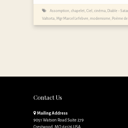
Assomption
,
chapelet
,
Ciel
,
cinéma
,
Diable - Sata
Valtorta
,
Mgr Marcel Lefebvre
,
modernisme
,
Poème de
Contact Us
Mailing Address
9051 Watson Road Suite 279
Crestwood, MO 63126 USA