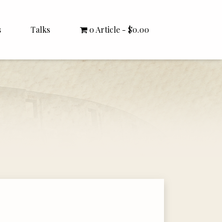
s
Talks
0 Article
$0.00
All Talks
Bishop Williamson
Dr. White
Interviews
Literature Seminars
Rector Letters
Sermons