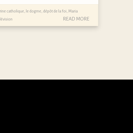
rine catholique, le dogme, dépôt de la foi
,
Maria
READ MORE
lévision