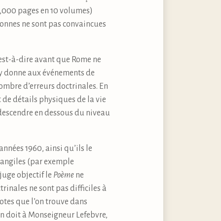
 4,000 pages en 10 volumes)
rsonnes ne sont pas convaincues
 c’est-à-dire avant que Rome ne
 y donne aux événements de
mbre d’erreurs doctrinales. En
t de détails physiques de la vie
p descendre en dessous du niveau
nnées 1960, ainsi qu’ils le
vangiles (par exemple
juge objectif le
Poème
ne
rinales ne sont pas difficiles à
notes que l’on trouve dans
l’on doit à Monseigneur Lefebvre,