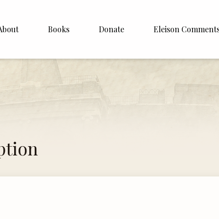
About
Books
Donate
Eleison Comment
hop Williamson
About
 White
English
Español
Francais
ption
Deutsh
Italiano
Subscribe