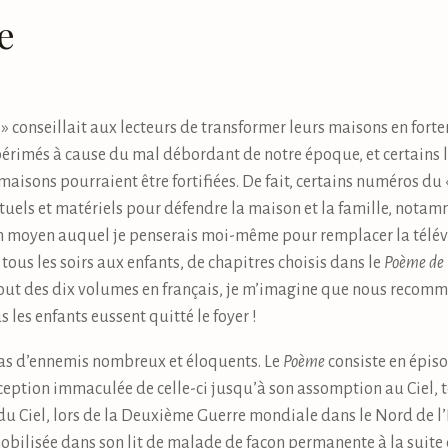
e
 conseillait aux lecteurs de transformer leurs maisons en forter
périmés à cause du mal débordant de notre époque, et certains l
aisons pourraient être fortifiées. De fait, certains numéros d
uels et matériels pour défendre la maison et la famille, notamme
 moyen auquel je penserais moi-même pour remplacer la télévisi
 tous les soirs aux enfants, de chapitres choisis dans le
Poème de
bout des dix volumes en français, je m’imagine que nous recomm
s les enfants eussent quitté le foyer !
s d’ennemis nombreux et éloquents. Le
Poème
consiste en épiso
eption immaculée de celle-ci jusqu’à son assomption au Ciel, t
, du Ciel, lors de la Deuxième Guerre mondiale dans le Nord de l’I
mobilisée dans son lit de malade de façon permanente à la suite