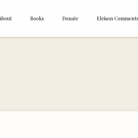
About
Books
Donate
Eleison Comment
hop Williamson
About
 White
English
Español
Francais
Deutsh
Italiano
Subscribe