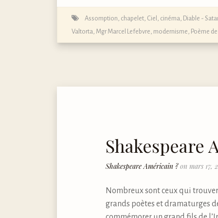
Assomption
,
chapelet
,
Ciel
,
cinéma
,
Diable - Sata
Valtorta
,
Mgr Marcel Lefebvre
,
modernisme
,
Poème de
Shakespeare A
Shakespeare Américain ?
on mars 17, 
Nombreux sont ceux qui trouvero
grands poètes et dramaturges de
commémorer un grand fils de l’Ir