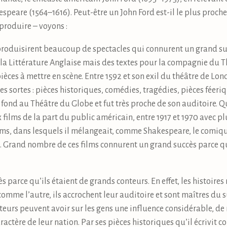
kespeare (1564–1616). Peut-être un John Ford est-il le plus proc
roduire – voyons :
roduisirent beaucoup de spectacles qui connurent un grand su
a Littérature Anglaise mais des textes pour la compagnie du Th
èces à mettre en scène. Entre 1592 et son exil du théâtre de Lon
es sortes : pièces historiques, comédies, tragédies, pièces féeri
 fond au Théâtre du Globe et fut très proche de son auditoire. Q
films de la part du public américain, entre 1917 et 1970 avec plu
ilms, dans lesquels il mélangeait, comme Shakespeare, le comique
e. Grand nombre de ces films connurent un grand succès parce
parce qu’ils étaient de grands conteurs. En effet, les histoires
omme l’autre, ils accrochent leur auditoire et sont maîtres du s
nteurs peuvent avoir sur les gens une influence considérable,
aractère de leur nation. Par ses pièces historiques qu’il écrivi