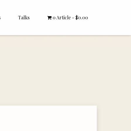
s
Talks
0 Article
$0.00
All Talks
Bishop Williamson
Dr. White
Interviews
Literature Seminars
Rector Letters
Sermons