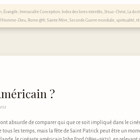
n
,
Évangile
,
Immaculée Conception
,
Index des livres interdits
,
Jésus-Christ
,
La doct
 l'Homme-Dieu
,
Rome @fr
,
Sainte Mère
,
Seconde Guerre mondiale
,
spiritualité
,
té
méricain ?
2012
nt absurde de comparer qui que ce soit impliqué dans le ciné
 tous les temps, mais la fête de Saint Patrick peut être un mo
lande, le cinéaste américain John Ford (1895–1973), en relevan