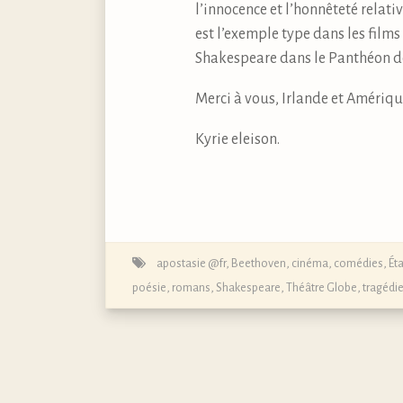
l’innocence et l’honnêteté relati
est l’exemple type dans les film
Shakespeare dans le Panthéon de
Merci à vous, Irlande et Amérique
Kyrie eleison.
apostasie @fr
,
Beethoven
,
cinéma
,
comédies
,
Ét
poésie
,
romans
,
Shakespeare
,
Théâtre Globe
,
tragédi