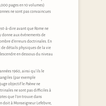
 4,000 pages en 10 volumes)
rsonnes ne sont pas convaincues
 c’est-à-dire avant que Rome ne
 y donne aux événements de
mbre d’erreurs doctrinales. En
t de détails physiques de la vie
p descendre en dessous du niveau
nnées 1960, ainsi qu’ils le
vangiles (par exemple
juge objectif le
Poème
ne
rinales ne sont pas difficiles à
notes que l’on trouve dans
l’on doit à Monseigneur Lefebvre,