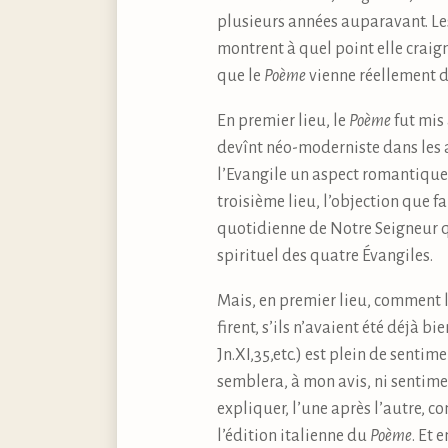
plusieurs années auparavant. Le
montrent à quel point elle craig
que le
Poème
vienne réellement d
En premier lieu, le
Poème
fut mis 
devînt néo-moderniste dans les 
l’Evangile un aspect romantique 
troisième lieu, l’objection que 
quotidienne de Notre Seigneur qu
spirituel des quatre Évangiles.
Mais, en premier lieu, comment l
firent, s’ils n’avaient été déjà b
Jn.XI,35,etc.) est plein de senti
semblera, à mon avis, ni sentimen
expliquer, l’une après l’autre, 
l’édition italienne du
Poème
. Et 