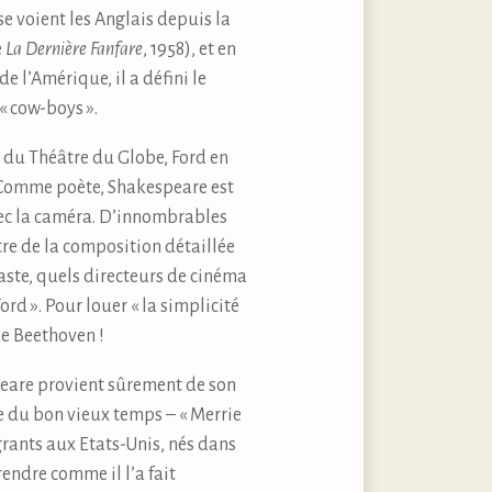
e voient les Anglais depuis la
e
La Dernière Fanfare
, 1958), et en
e l’Amérique, il a défini le
« cow-boys ».
 du Théâtre du Globe, Ford en
 Comme poète, Shakespeare est
vec la caméra. D’innombrables
tre de la composition détaillée
ste, quels directeurs de cinéma
Ford ». Pour louer « la simplicité
de Beethoven !
peare provient sûrement de son
re du bon vieux temps – « Merrie
grants aux Etats-Unis, nés dans
rendre comme il l’a fait