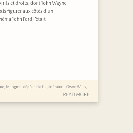
virils et droits, dont John Wayne
ais figurer aux côtés d’un
éma John Ford l’était.
que, le dogme, dépôt de la foi
,
littérature
,
Orson Wells
,
READ MORE