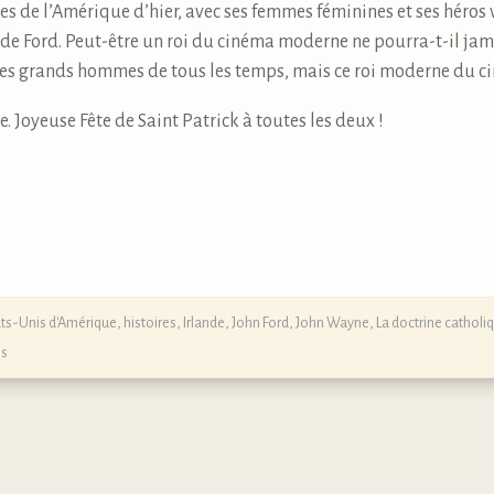
ves de l’Amérique d’hier, avec ses femmes féminines et ses héros 
s de Ford. Peut-être un roi du cinéma moderne ne pourra-t-il jam
s grands hommes de tous les temps, mais ce roi moderne du cin
. Joyeuse Fête de Saint Patrick à toutes les deux !
ats-Unis d'Amérique
,
histoires
,
Irlande
,
John Ford
,
John Wayne
,
La doctrine catholi
es