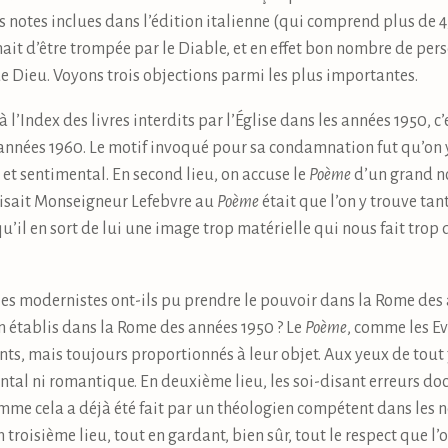
s notes inclues dans l’édition italienne (qui comprend plus de
nait d’être trompée par le Diable, et en effet bon nombre de pe
e Dieu. Voyons trois objections parmi les plus importantes.
à l’Index des livres interdits par l’Église dans les années 1950,
années 1960. Le motif invoqué pour sa condamnation fut qu’on
et sentimental. En second lieu, on accuse le
Poème
d’un grand no
faisait Monseigneur Lefebvre au
Poème
était que l’on y trouve tan
’il en sort de lui une image trop matérielle qui nous fait tro
es modernistes ont-ils pu prendre le pouvoir dans la Rome des a
ien établis dans la Rome des années 1950 ? Le
Poème
, comme les E
ments, mais toujours proportionnés à leur objet. Aux yeux de tout 
tal ni romantique. En deuxième lieu, les soi-disant erreurs doct
comme cela a déjà été fait par un théologien compétent dans les 
en troisième lieu, tout en gardant, bien sûr, tout le respect que 