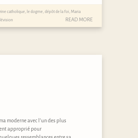
rine catholique, le dogme, dépôt de la foi
,
Maria
READ MORE
lévision
ma moderne avec l’un des plus
ment approprié pour
t quelques ressemblances entre sa