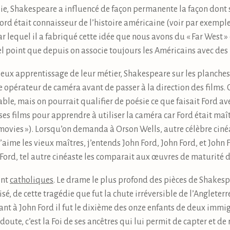
e, Shakespeare a influencé de façon permanente la façon dont s
rd était connaisseur de l’histoire américaine (voir par exempl
r lequel il a fabriqué cette idée que nous avons du « Far West » d
el point que depuis on associe toujours les Américains avec des 
eux apprentissage de leur métier, Shakespeare sur les planches
opérateur de caméra avant de passer à la direction des films.
le, mais on pourrait qualifier de poésie ce que faisait Ford a
ses films pour apprendre à utiliser la caméra car Ford était maî
ovies »). Lorsqu’on demanda à Orson Wells, autre célèbre cinéa
 J’aime les vieux maîtres, j’entends John Ford, John Ford, et John 
de Ford, tel autre cinéaste les comparait aux œuvres de maturité 
ent
catholiques
. Le drame le plus profond des pièces de Shakes
é, de cette tragédie que fut la chute irréversible de l’Angleter
ant à John Ford il fut le dixième des onze enfants de deux immi
oute, c’est la Foi de ses ancêtres qui lui permit de capter et de 