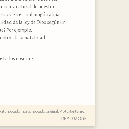
r la luz natural de nuestra
 estado en el cual ningún alma
lidad de la ley de Dios según un
te? Por ejemplo,
control de la natalidad
e todos nosotros.
erte
,
pecado mortal
,
pecado original
,
Protestantismo
,
READ MORE