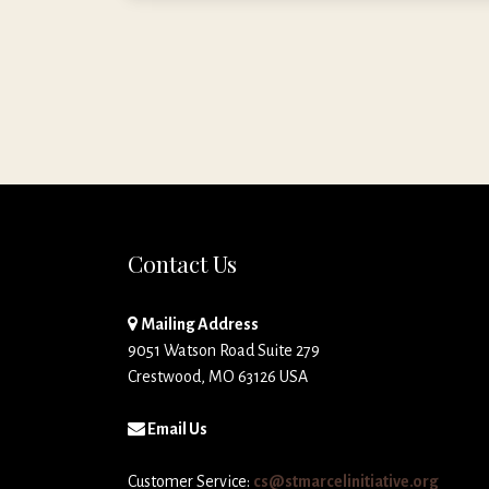
Contact Us
Mailing Address
9051 Watson Road Suite 279
Crestwood, MO 63126 USA
Email Us
Customer Service:
cs@stmarcelinitiative.org