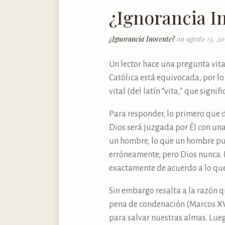
¿Ignorancia I
¿Ignorancia Inocente?
on agosto 13, 20
Un lector hace una pregunta vit
Católica está equivocada, por lo
vital (del latín “vita,” que sig
Para responder, lo primero que 
Dios será juzgada por Él con una
un hombre, lo que un hombre pu
erróneamente, pero Dios nunca. P
exactamente de acuerdo a lo qu
Sin embargo resalta a la razón q
pena de condenación (Marcos XVI
para salvar nuestras almas. Lueg