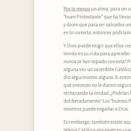
Por lo menos
un alma, para ser sa
“buen Protestante” que ha llevad
y dicen que para ser salvados un
en lo correcto, entonces podría
Y Dios puede exigir que ellos c
tenido en su vida para aprender l
nunca se han topado con esta? P
alguna vez un sacerdote Católico
dio seguimiento alguno. Si enton
qué entonces no le dieron segui
rechazando la verdad. ¿Podrían 
deliberadamente? Los “buenos Pr
nosotros puede engañar a Dios.
Sin embargo, también existe aq
Iglesia Católica nos exige en cua