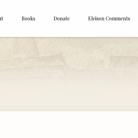
ut
Books
Donate
Eleison Comments
Williamson
About
e
English
Español
Francais
Deutsh
Italiano
Subscribe