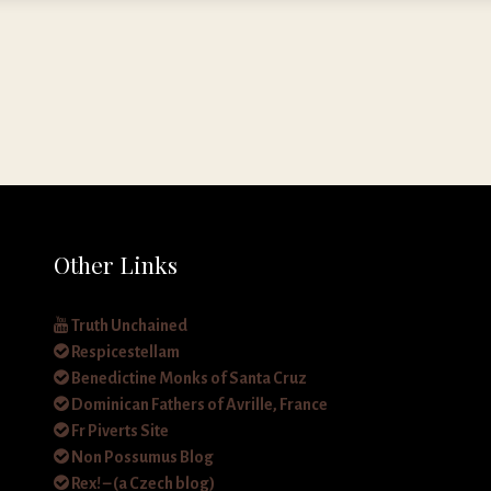
Other Links
Truth Unchained
Respicestellam
Benedictine Monks of Santa Cruz
Dominican Fathers of Avrille, France
Fr Piverts Site
Non Possumus Blog
Rex! – (a Czech blog)