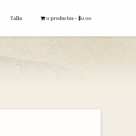
Talks
0 productos
$0.00
All Talks
Bishop Williamson
Dr. White
Interviews
Literature Seminars
Rector Letters
Sermons