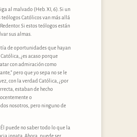
ga al malvado (Heb. XI, 6). Si un
 teólogos Católicos van más allá
Redentor. Si estos teólogos están
var sus almas.
antía de oportunidades que hayan
 Católica, ¿es acaso porque
elatar con admiración como
nte,” pero que yo sepa no se le
ez, con la verdad Católica, ¿por
rrecta, estaban de hecho
inocentemente o
odos nosotros, pero ninguno de
 Él puede no saber todo lo que la
ncia innata. Ahora, puede ser