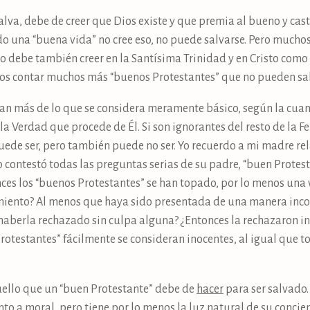
lva, debe de creer que Dios existe y que premia al bueno y casti
o una “buena vida” no cree eso, no puede salvarse. Pero muchos
o debe también creer en la Santísima Trinidad y en Cristo como 
mos contar muchos más “buenos Protestantes” que no pueden sal
rean más de lo que se considera meramente básico, según la cu
a Verdad que procede de Él. Si son ignorantes del resto de la Fe
uede ser, pero también puede no ser. Yo recuerdo a mi madre r
 contestó todas las preguntas serias de su padre, “buen Protesta
ces los “buenos Protestantes” se han topado, por lo menos una v
miento? Al menos que haya sido presentada de una manera inco
haberla rechazado sin culpa alguna? ¿Entonces la rechazaron 
otestantes” fácilmente se consideran inocentes, al igual que t
uello que un “buen Protestante” debe de
hacer
para ser salvado.
nto a moral, pero tiene por lo menos la luz natural de su concie