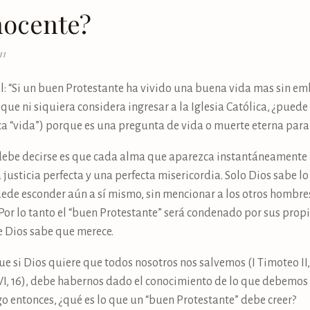
nocente?
11
al: “Si un buen Protestante ha vivido una buena vida mas sin e
 que ni siquiera considera ingresar a la Iglesia Católica, ¿pued
nifica “vida”) porque es una pregunta de vida o muerte eterna pa
debe decirse es que cada alma que aparezca instantáneamente a
 justicia perfecta y una perfecta misericordia. Solo Dios sabe l
ede esconder aún a sí mismo, sin mencionar a los otros hombr
or lo tanto el “buen Protestante” será condenado por sus propi
e Dios sabe que merece.
ue si Dios quiere que todos nosotros nos salvemos (I Timoteo II
, 16), debe habernos dado el conocimiento de lo que debemos 
o entonces, ¿qué es lo que un “buen Protestante” debe creer?