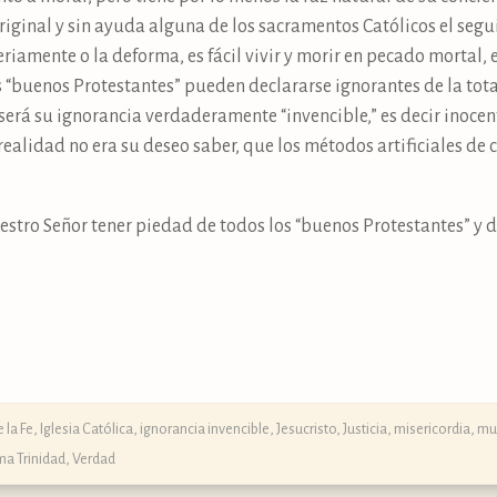
riginal y sin ayuda alguna de los sacramentos Católicos el segui
seriamente o la deforma, es fácil vivir y morir en pecado mortal,
 “buenos Protestantes” pueden declararse ignorantes de la tota
será su ignorancia verdaderamente “invencible,” es decir inocen
ealidad no era su deseo saber, que los métodos artificiales de 
stro Señor tener piedad de todos los “buenos Protestantes” y d
 la Fe
,
Iglesia Católica
,
ignorancia invencible
,
Jesucristo
,
Justicia
,
misericordia
,
mu
ma Trinidad
,
Verdad