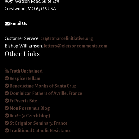
9051 Watson Road Suite 279
Crestwood, MO 63126 USA
Email Us
Customer Service:
cs@stmarcelinitiative.org
Bishop Williamson:
letters@eleisoncomments.com
Other Links
Truth Unchained
Respicestellam
Benedictine Monks of Santa Cruz
Dominican Fathers of Avrille, France
Fr Piverts Site
Non Possumus Blog
Rex! – (a Czech blog)
St Grignion Seminary, France
Traditional Catholic Resistance