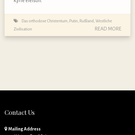
Kyrie eleison.
Das orthodoxe Christentum
,
Putin
,
Rußland
,
Westliche
READ MORE
Zivilisation
Contact Us
Mailing Address