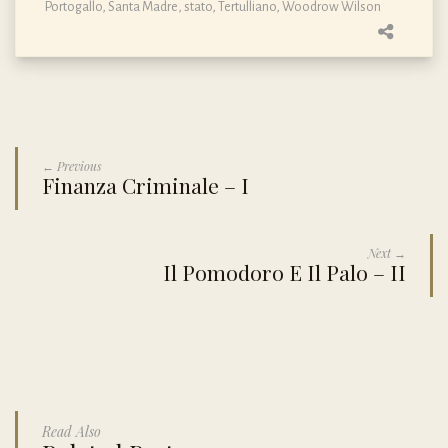
Portogallo
,
Santa Madre
,
stato
,
Tertulliano
,
Woodrow Wilson
← Previous
Finanza Criminale – I
Next →
Il Pomodoro E Il Palo – II
Read Also