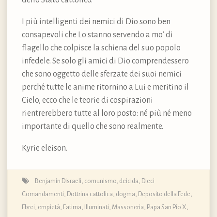
I più intelligenti dei nemici di Dio sono ben
consapevoli che Lo stanno servendo a mo’ di
flagello che colpisce la schiena del suo popolo
infedele. Se solo gli amici di Dio comprendessero
che sono oggetto delle sferzate dei suoi nemici
perché tutte le anime ritornino a Lui e meritino il
Cielo, ecco che le teorie di cospirazioni
rientrerebbero tutte al loro posto: né più né meno
importante di quello che sono realmente.
Kyrie eleison.
Benjamin Disraeli
,
comunismo
,
deicida
,
Dieci
Comandamenti
,
Dottrina cattolica, dogma, Deposito della Fede
,
Ebrei
,
empietà
,
Fatima
,
Illuminati
,
Massoneria
,
Papa San Pio X
,