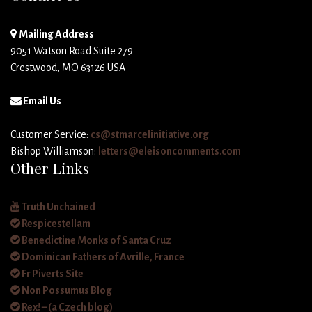
Mailing Address
9051 Watson Road Suite 279
Crestwood, MO 63126 USA
Email Us
Customer Service:
cs@stmarcelinitiative.org
Bishop Williamson:
letters@eleisoncomments.com
Other Links
Truth Unchained
Respicestellam
Benedictine Monks of Santa Cruz
Dominican Fathers of Avrille, France
Fr Piverts Site
Non Possumus Blog
Rex! – (a Czech blog)