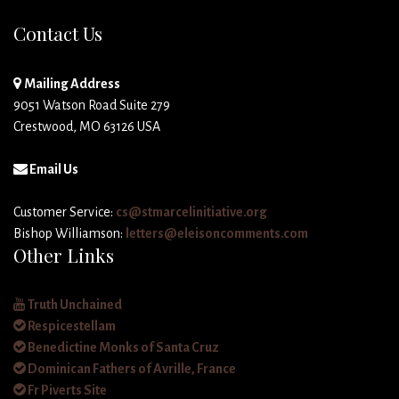
Contact Us
Mailing Address
9051 Watson Road Suite 279
Crestwood, MO 63126 USA
Email Us
Customer Service:
cs@stmarcelinitiative.org
Bishop Williamson:
letters@eleisoncomments.com
Other Links
Truth Unchained
Respicestellam
Benedictine Monks of Santa Cruz
Dominican Fathers of Avrille, France
Fr Piverts Site