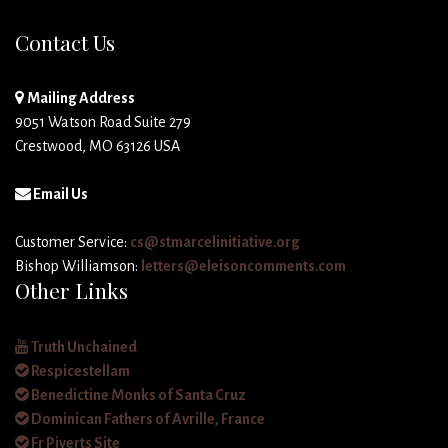
Contact Us
Mailing Address
9051 Watson Road Suite 279
Crestwood, MO 63126 USA
Email Us
Customer Service:
cs@stmarcelinitiative.org
Bishop Williamson:
letters@eleisoncomments.com
Other Links
Truth Unchained
Respicestellam
Benedictine Monks of Santa Cruz
Dominican Fathers of Avrille, France
Fr Piverts Site