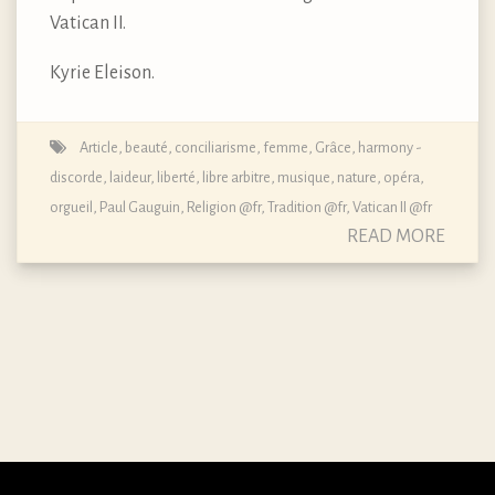
Vatican II.
Kyrie Eleison.
Article
,
beauté
,
conciliarisme
,
femme
,
Grâce
,
harmony -
discorde
,
laideur
,
liberté
,
libre arbitre
,
musique
,
nature
,
opéra
,
orgueil
,
Paul Gauguin
,
Religion @fr
,
Tradition @fr
,
Vatican II @fr
READ MORE