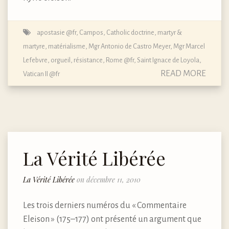
apostasie @fr
,
Campos
,
Catholic doctrine
,
martyr &
martyre
,
matérialisme
,
Mgr Antonio de Castro Meyer
,
Mgr Marcel
Lefebvre
,
orgueil
,
résistance
,
Rome @fr
,
Saint Ignace de Loyola
,
READ MORE
Vatican II @fr
La Vérité Libérée
La Vérité Libérée
on décembre 11, 2010
Les trois derniers numéros du « Commentaire
Eleison » (175–177) ont présenté un argument que