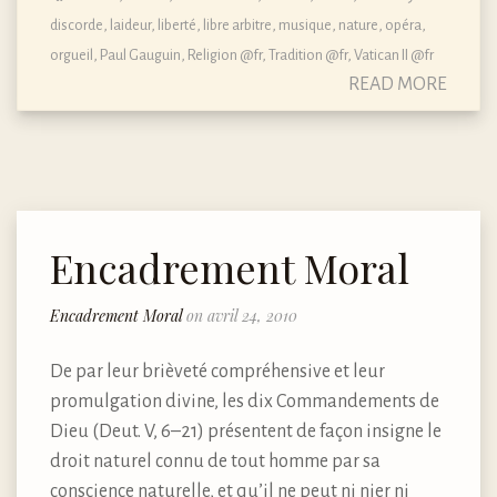
discorde
,
laideur
,
liberté
,
libre arbitre
,
musique
,
nature
,
opéra
,
orgueil
,
Paul Gauguin
,
Religion @fr
,
Tradition @fr
,
Vatican II @fr
READ MORE
Encadrement Moral
Encadrement Moral
on avril 24, 2010
De par leur brièveté compréhensive et leur
promulgation divine, les dix Commandements de
Dieu (Deut. V, 6–21) présentent de façon insigne le
droit naturel connu de tout homme par sa
conscience naturelle, et qu’il ne peut ni nier ni