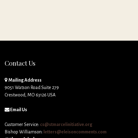
Contact Us
Mailing Address
9051 Watson Road Suite 279
Crestwood, MO 63126 USA
Email Us
Customer Service:
cs@stmarcelinitiative.org
Bishop Williamson:
letters@eleisoncomments.com