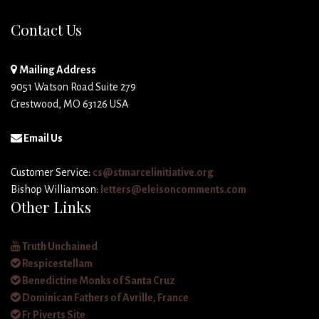
Contact Us
Mailing Address
9051 Watson Road Suite 279
Crestwood, MO 63126 USA
Email Us
Customer Service:
cs@stmarcelinitiative.org
Bishop Williamson:
letters@eleisoncomments.com
Other Links
Truth Unchained
Respicestellam
Benedictine Monks of Santa Cruz
Dominican Fathers of Avrille, France
Fr Piverts Site