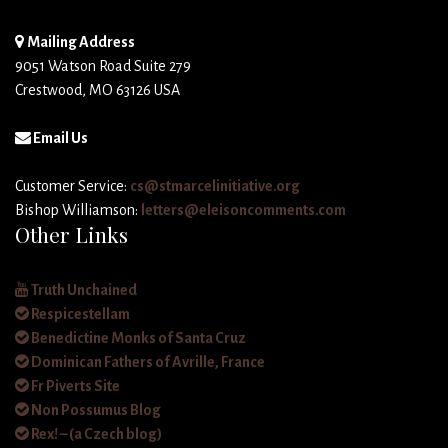
Mailing Address
9051 Watson Road Suite 279
Crestwood, MO 63126 USA
Email Us
Customer Service:
cs@stmarcelinitiative.org
Bishop Williamson:
letters@eleisoncomments.com
Other Links
Truth Unchained
Respicestellam
Benedictine Monks of Santa Cruz
Dominican Fathers of Avrille, France
Fr Piverts Site
Non Possumus Blog
Rex! – (a Czech blog)