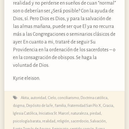
realidad y no perderse en sueños de cuan “normal”
son o deberían ser. ¿Será posible? Con la ayuda de
Dios, sí. Pero Dios es Dios, y para la salvación de
las almas mañana, puede ser que El ya no recurra
más a las Congregaciones o seminarios clásicos de
ayer. En cuanto a mi, trataré de seguir Su
Providencia en la ordenación de los sacerdotes – o
en la consagración de obispos. Se haga la
voluntad de Dios.
Kyrie eleison.
Akita
,
autoridad
,
Cielo
,
conciliarismo
,
Doctrina católica,
dogma, Depósito de la Fe
,
familia
,
Fraternidad San Pío X
,
Gracia
,
Iglesia Católica
,
Iniciativa St. Marcel
,
naturaleza
,
piedad
,
psicología barata
,
realidad
,
religión
,
sacerdocio
,
Salvación
,
Santo Tomás de Aquino
,
Seminario
,
sentido común
,
Suma