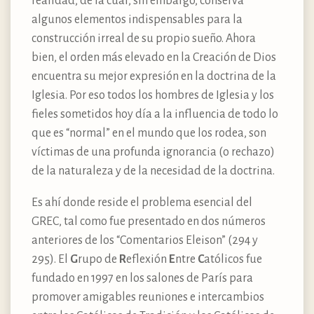
realidad, de la cual, sin embargo, conserva
algunos elementos indispensables para la
construcción irreal de su propio sueño. Ahora
bien, el orden más elevado en la Creación de Dios
encuentra su mejor expresión en la doctrina de la
Iglesia. Por eso todos los hombres de Iglesia y los
fieles sometidos hoy día a la influencia de todo lo
que es “normal” en el mundo que los rodea, son
víctimas de una profunda ignorancia (o rechazo)
de la naturaleza y de la necesidad de la doctrina.
Es ahí donde reside el problema esencial del
GREC, tal como fue presentado en dos números
anteriores de los “Comentarios Eleison” (294 y
295). El
G
rupo de
R
eflexión
E
ntre
C
atólicos fue
fundado en 1997 en los salones de París para
promover amigables reuniones e intercambios