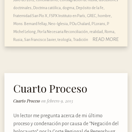
doctrinales
,
Doctrina católica, dogma, Depósito de la Fe
,
Fraternidad San Pío X
,
FSPX Instituto en París
,
GREC
,
hombre
,
Mons. Bernard Fellay
,
Neo-Iglesia
,
P. Du Chalard
,
P. Lorans
,
P.
Michel Lelong
,
Por la Necesaria Reconciliación
,
realidad
,
Roma
,
READ MORE
Rusia
,
San Francisco Javier
,
teología
,
Tradición
Cuarto Proceso
Cuarto Proceso
on febrero 9, 2013
Un lector me pregunta acerca de mi último
proceso y condenación por causa de “Negación del
holocausto” por la Corte Regional de Regensburg