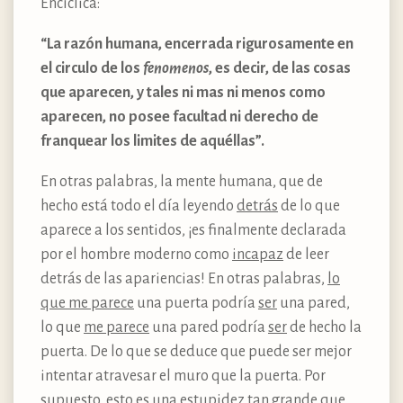
Encíclica:
“La razón humana, encerrada rigurosamente en
el circulo de los
fenomenos
, es decir, de las cosas
que aparecen, y tales ni mas ni menos como
aparecen, no posee facultad ni derecho de
franquear los limites de aquéllas”.
En otras palabras, la mente humana, que de
hecho está todo el día leyendo
detrás
de lo que
aparece a los sentidos, ¡es finalmente declarada
por el hombre moderno como
incapaz
de leer
detrás de las apariencias! En otras palabras,
lo
que me parece
una puerta podría
ser
una pared,
lo que
me parece
una pared podría
ser
de hecho la
puerta. De lo que se deduce que puede ser mejor
intentar atravesar el muro que la puerta. Por
supuesto, esto es una estupidez tan grande que