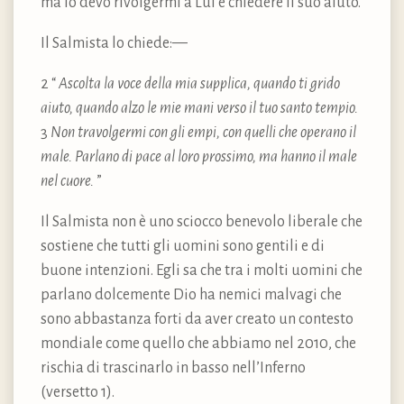
ma io devo rivolgermi a Lui e chiedere il suo aiuto.
Il Salmista lo chiede:—
2 “
Ascolta la voce della mia supplica, quando ti grido
aiuto, quando alzo le mie mani verso il tuo santo tempio.
3
Non travolgermi con gli empi, con quelli che operano il
male. Parlano di pace al loro prossimo, ma hanno il male
nel cuore.
”
Il Salmista non è uno sciocco benevolo liberale che
sostiene che tutti gli uomini sono gentili e di
buone intenzioni. Egli sa che tra i molti uomini che
parlano dolcemente Dio ha nemici malvagi che
sono abbastanza forti da aver creato un contesto
mondiale come quello che abbiamo nel 2010, che
rischia di trascinarlo in basso nell’Inferno
(versetto 1).