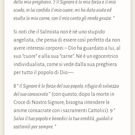
della mia preghiera.
7
Il Signore è la mia forza e il mio
scudo, in lui confida il mio cuore; mi ha dato aiuto ed
esulta la mia carne, con il mio canto gli rendo grazie.
”
Si noti che il Salmista non è né uno stupido
angelista, che pensa di essere così perfetto da non
avere interessi corporei – Dio ha guardato a lui, al
suo “cuore” e alla sua “carne”. Né è un egocentrico
individualista, come si vede dalla sua preghiera
per tutto il popolo di Dio:—
8 “
Il Signore è la forza del suo popolo, rifugio di salvezza
del suo consacrato
” (con questo, dopo la morte in
Croce di Nostro Signore, bisogna intendere le
anime consacrate con i sacramenti Cattolici). 9 “
Salva il tuo popolo e benedici la tua eredità, guidali e
sostienili per sempre.
”