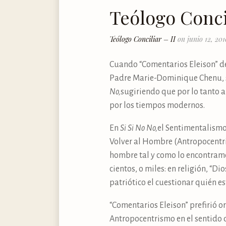
Teólogo Concil
Teólogo Conciliar – II
on junio 12, 201
Cuando “Comentarios Eleison” de 
Padre Marie-Dominique Chenu, se
No,
sugiriendo que por lo tanto 
por los tiempos modernos.
En
Si Si No No,
el Sentimentalismo 
Volver al Hombre (Antropocentri
hombre tal y como lo encontramo
cientos, o miles: en religión, “D
patriótico el cuestionar quién es
“Comentarios Eleison” prefirió o
Antropocentrismo en el sentido d