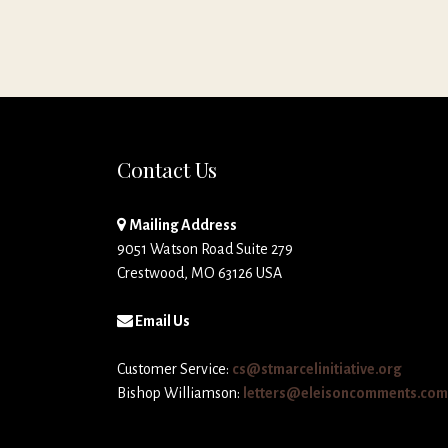
Contact Us
Mailing Address
9051 Watson Road Suite 279
Crestwood, MO 63126 USA
Email Us
Customer Service:
cs@stmarcelinitiative.org
Bishop Williamson:
letters@eleisoncomments.com