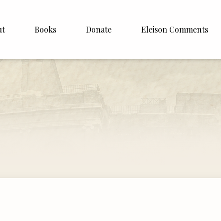
ut
Books
Donate
Eleison Comments
Williamson
About
e
English
Español
Francais
Deutsh
Italiano
Subscribe