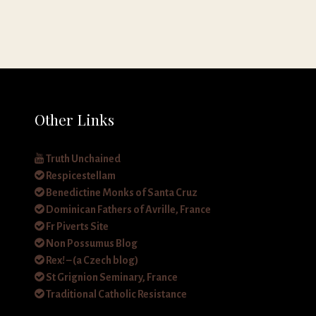
Other Links
Truth Unchained
Respicestellam
Benedictine Monks of Santa Cruz
Dominican Fathers of Avrille, France
Fr Piverts Site
Non Possumus Blog
Rex! – (a Czech blog)
St Grignion Seminary, France
Traditional Catholic Resistance