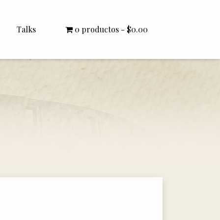
Talks
0 productos
$0.00
All Talks
Bishop Williamson
Dr. White
Interviews
Literature Seminars
Rector Letters
Sermons