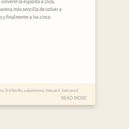
volverle la espalda a Dios,
anera más sencilla de volver a
 y finalmente a los cinco
mo
,
Sí Sí No No
,
subjetivismo
,
Vatican II
,
Vaticano II
READ MORE