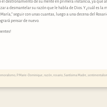
 el destronamiento de su mente en primera instancia, ya que al 
r a desmantelar su razón que le habla de Dios. Y ¿cuál es la m
aría,” seguir con unas cuantas, luego a una decena del Rosario
logrará pensar de nuevo.
mentes!
Inmoralismo
,
P. Marie-Dominique
,
razón
,
rosario
,
Santísima Madre
,
sentimentalis