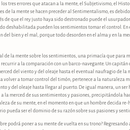
los tres errores que atacan a la mente, el Subjetivismo, el Hist
ores de la mente se hacen preceder al Sentimentalismo, es debido
s de que el rey justo haya sido destronado puede el usurpado
do deshabilitada pueden los sentimientos tomar el control. En 
ón del bien y el mal, porque todo desorden en el alma y en la me
al de la mente sobre los sentimientos, una primacía que para
recurrir a la comparación con un barco-navegante. Un capitán 
rced del viento y del oleaje hasta el eventual naufragio de la 
 volver a tomar control del timón, pertenece a la naturaleza m
iento y del oleaje hasta llegar al puerto. De igual manera, un s
a la merced de sus sentimientos y pasiones, precipitándola haci
leza de su mente, en el momento en que un hombre decida re-habi
rio pueda ser el dominio de su razón sobre sus pasiones y sent
bre podrá poner a su mente de vuelta en su trono? Regresando 