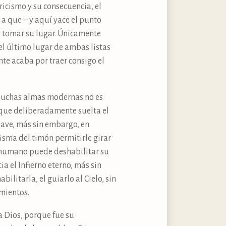
oricismo y su consecuencia, el
 a que – y aquí yace el punto
r tomar su lugar. Únicamente
el último lugar de ambas listas
nte acaba por traer consigo el
 muchas almas modernas no es
que deliberadamente suelta el
nave, más sin embargo, en
isma del timón permitirle girar
er humano puede deshabilitar su
a el Infierno eterno, más sin
litarla, el guiarlo al Cielo, sin
imientos.
a Dios, porque fue su