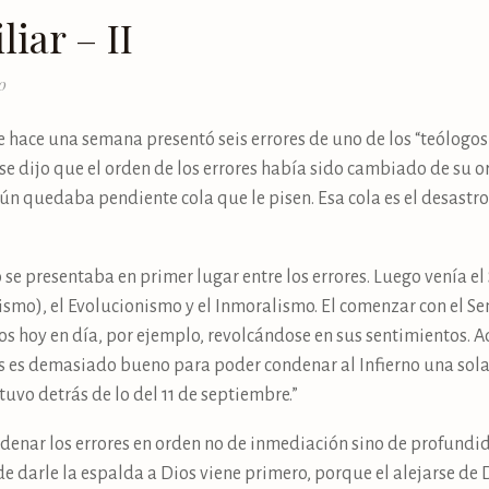
iar – II
0
hace una semana presentó seis errores de uno de los “teólogos” 
 dijo que el orden de los errores había sido cambiado de su o
aún quedaba pendiente cola que le pisen. Esa cola es el desast
se presentaba en primer lugar entre los errores. Luego venía el 
smo), el Evolucionismo y el Inmoralismo. El comenzar con el S
s hoy en día, por ejemplo, revolcándose en sus sentimientos. A
ios es demasiado bueno para poder condenar al Infierno una sola 
tuvo detrás de lo del 11 de septiembre.”
rdenar los errores en orden no de inmediación sino de profundida
e darle la espalda a Dios viene primero, porque el alejarse de D