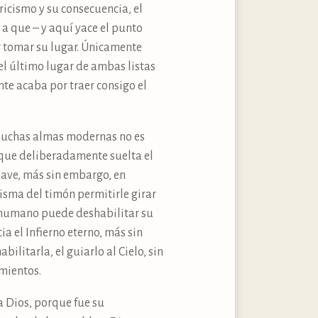
oricismo y su consecuencia, el
 a que – y aquí yace el punto
r tomar su lugar. Únicamente
el último lugar de ambas listas
nte acaba por traer consigo el
 muchas almas modernas no es
que deliberadamente suelta el
nave, más sin embargo, en
isma del timón permitirle girar
er humano puede deshabilitar su
a el Infierno eterno, más sin
litarla, el guiarlo al Cielo, sin
imientos.
a Dios, porque fue su