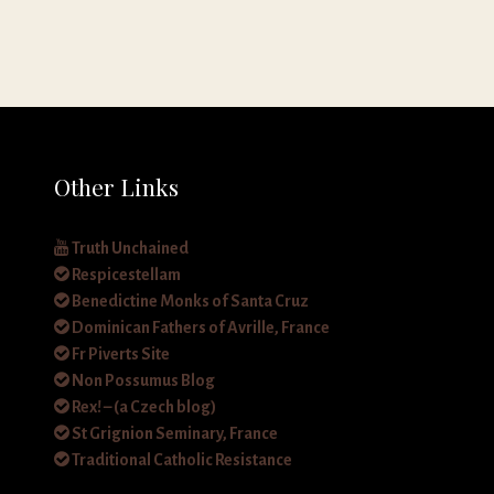
Other Links
Truth Unchained
Respicestellam
Benedictine Monks of Santa Cruz
Dominican Fathers of Avrille, France
Fr Piverts Site
Non Possumus Blog
Rex! – (a Czech blog)
St Grignion Seminary, France
Traditional Catholic Resistance