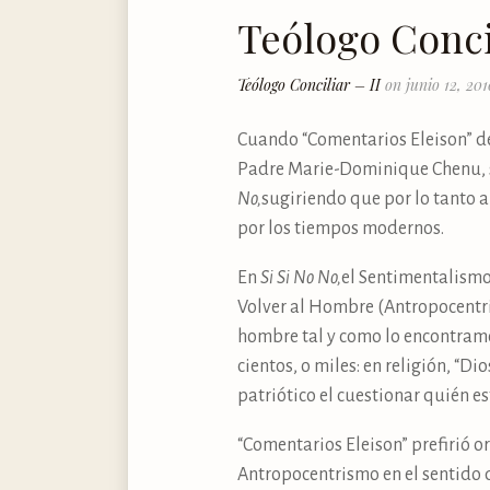
Teólogo Concil
Teólogo Conciliar – II
on junio 12, 201
Cuando “Comentarios Eleison” de 
Padre Marie-Dominique Chenu, se
No,
sugiriendo que por lo tanto 
por los tiempos modernos.
En
Si Si No No,
el Sentimentalismo 
Volver al Hombre (Antropocentri
hombre tal y como lo encontramo
cientos, o miles: en religión, “D
patriótico el cuestionar quién es
“Comentarios Eleison” prefirió o
Antropocentrismo en el sentido d