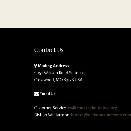
Contact Us
Mailing Address
9051 Watson Road Suite 279
Crestwood, MO 63126 USA
Email Us
Customer Service:
cs@stmarcelinitiative.org
Bishop Williamson:
letters@eleisoncomments.com