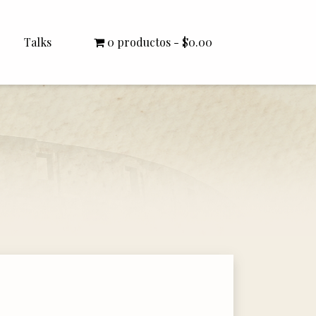
Talks
0 productos
$0.00
All Talks
Bishop Williamson
Dr. White
Interviews
Literature Seminars
Rector Letters
Sermons