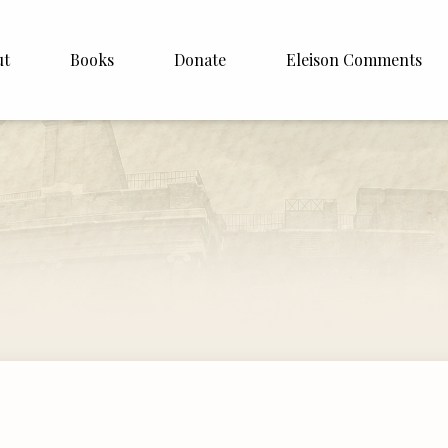
ut
Books
Donate
Eleison Comments
Williamson
About
e
English
Español
Francais
Deutsh
Italiano
Subscribe