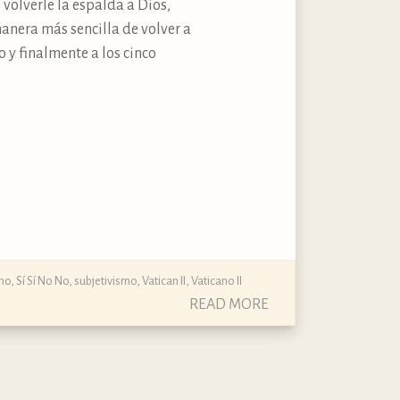
volverle la espalda a Dios,
anera más sencilla de volver a
 y finalmente a los cinco
mo
,
Sí Sí No No
,
subjetivismo
,
Vatican II
,
Vaticano II
READ MORE