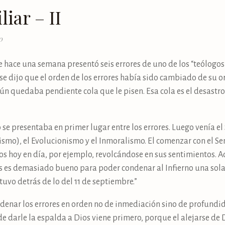
iar – II
0
hace una semana presentó seis errores de uno de los “teólogos” 
 dijo que el orden de los errores había sido cambiado de su o
aún quedaba pendiente cola que le pisen. Esa cola es el desast
se presentaba en primer lugar entre los errores. Luego venía el 
smo), el Evolucionismo y el Inmoralismo. El comenzar con el S
s hoy en día, por ejemplo, revolcándose en sus sentimientos. A
ios es demasiado bueno para poder condenar al Infierno una sola 
tuvo detrás de lo del 11 de septiembre.”
rdenar los errores en orden no de inmediación sino de profundida
e darle la espalda a Dios viene primero, porque el alejarse de D