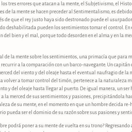
los tres errores que atacan a la mente, el Subjetivismo, el Hist
ores de la mente se hacen preceder al Sentimentalismo, es debido
s de que el rey justo haya sido destronado puede el usurpado
do deshabilitada pueden los sentimientos tomar el control. En 
ón del bien y el mal, porque todo desorden en el alma y en la me
al de la mente sobre los sentimientos, una primacía que para
recurrir a la comparación con un barco-navegante. Un capitán 
rced del viento y del oleaje hasta el eventual naufragio de la 
 volver a tomar control del timón, pertenece a la naturaleza m
iento y del oleaje hasta llegar al puerto. De igual manera, un s
a la merced de sus sentimientos y pasiones, precipitándola haci
leza de su mente, en el momento en que un hombre decida re-habi
rio pueda ser el dominio de su razón sobre sus pasiones y sent
bre podrá poner a su mente de vuelta en su trono? Regresando 