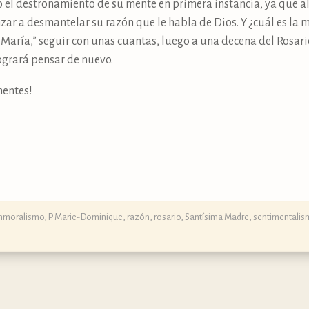
 el destronamiento de su mente en primera instancia, ya que al 
r a desmantelar su razón que le habla de Dios. Y ¿cuál es la m
aría,” seguir con unas cuantas, luego a una decena del Rosario
logrará pensar de nuevo.
mentes!
Inmoralismo
,
P. Marie-Dominique
,
razón
,
rosario
,
Santísima Madre
,
sentimentalis