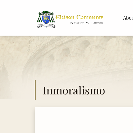
Abo
Bishop 
Dr. Whit
Inmoralismo