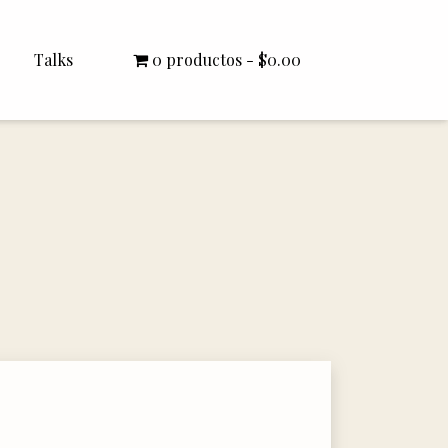
Talks
0 productos
$0.00
All Talks
Bishop Williamson
Dr. White
Interviews
Literature Seminars
Rector Letters
Sermons