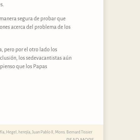
s.
ca manera segura de probar que
iones acerca del problema de los
, pero por el otro lado los
clusión, los sedevacantistas aún
e pienso que los Papas
fía
,
Hegel
,
herejía
,
Juan Pablo II
,
Mons. Bernard Tissier