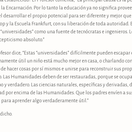
ma establecido? El Profesor comenta, “La principal causa es la 
 la Encarnación. Por lo tanto la educación ya no significa provee
 el desarrollar el propio potencial para ser diferente y mejor que
op y la Escuela Frankfurt, con su liberación de toda autoridad. 
s “universidades” como una fuente de tecnócratas e ingenieros. L
scepticismo absoluto.”
esor dice, “Estas “universidades” difícilmente pueden escapar 
namente útil un niño está mucho mejor en casa, o charlando con
en de hacer cosas por sí mismos e unirse para reconstruir sus pr
no. Las Humanidades deben de ser restauradas, porque se ocupan
no y verdadero. Las ciencias naturales, específicas y derivadas
d por encima de las Humanidades. Que los padres envíen a sus
o para aprender algo verdaderamente útil.”
dicho.