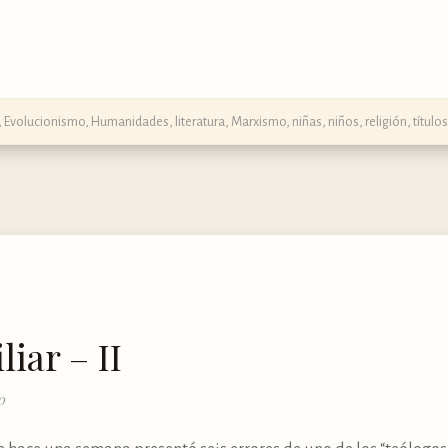
,
Evolucionismo
,
Humanidades
,
literatura
,
Marxismo
,
niñas
,
niños
,
religión
,
título
iar – II
0