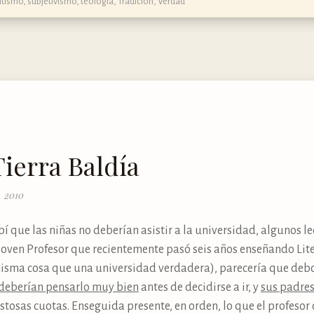
ntismo
,
subjetivismo
,
teología
,
Tradición
,
Verdad
Tierra Baldía
, 2010
 que las niñas no deberían asistir a la universidad, algunos le
joven Profesor que recientemente pasó seis años enseñando Lit
misma cosa que una universidad verdadera), parecería que deb
deberían pensarlo muy bien
antes de decidirse a ir, y
sus padres
ostosas cuotas. Enseguida presente, en orden, lo que el profesor 