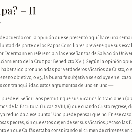
pa? – II
1
e acuerdo con la opinión que se presentó aquí hace una semana
luntad de parte de los Papas Conciliares previene que sus escalo
r Doermann en referencia a las enseñanzas de Salvación Universa
vaciamiento de la Cruz por Benedicto XVI). Según la opinión opue
n haber sido pronunciadas por verdaderos Vicarios de Cristo, o 
eneno objetivo, o #3, la buena fe subjetiva se excluye en el ca
os con tranquilidad estos argumentos de uno en uno:—
puede el Señor Dios permitir que sus Vicarios lo traicionen (ob
s de la Escritura (Lucas XVIII, 8) que cuando Cristo regrese, di
está ya reducida a ese punto? Uno puede pensar que no. En ese ca
sas peores, sin que estos dejen de ser sus Vicarios. ¿Acaso las 
 en que Caifás estaba conspirando el crimen de crímenes en c