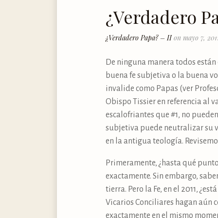
¿Verdadero Pa
¿Verdadero Papa? – II
on mayo 7, 201
De ninguna manera todos están d
buena fe subjetiva o la buena vo
invalide como Papas (ver Profeso
Obispo Tissier en referencia al 
escalofriantes que #1, no puede
subjetiva puede neutralizar su v
en la antigua teología. Revisem
Primeramente, ¿hasta qué punto 
exactamente. Sin embargo, sabemo
tierra. Pero la Fe, en el 2011, ¿
Vicarios Conciliares hagan aún co
exactamente en el mismo momento