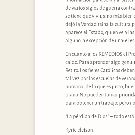
información para servir al siste
de varios siglos de guerra contra
se tiene que vivir, sino más bien
dejó la Verdad reina la cultura p
aparece el Estado, quien ve a la
alguno, a excepción de una: el e
En cuanto a los REMEDIOS el Prof
caído. Para aprender algo genui
Retiro. Los fieles Católicos deb
tal vez por las escuelas de vera
humana, de lo que es justo, bue
plano. No pueden tomar priorida
para obtener un trabajo, pero n
“La pérdida de Dios” – todo está 
Kyrie eleison.