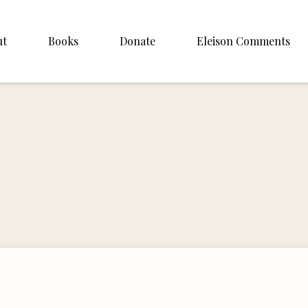
ut
Books
Donate
Eleison Comments
Williamson
About
e
English
Español
Francais
Deutsh
Italiano
Subscribe