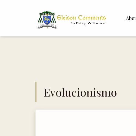
Abo
Bishop 
Dr. Whit
Evolucionismo