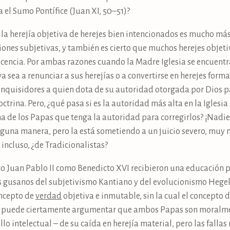
a el Sumo Pontífice (Juan XI, 50–51)?
la herejía objetiva de herejes bien intencionados es mucho más
iones subjetivas, y también es cierto que muchos herejes objet
cencia. Por ambas razones cuando la Madre Iglesia se encuent
ya sea a renunciar a sus herejías o a convertirse en herejes forma
nquisidores a quien dota de su autoridad otorgada por Dios par
ctrina. Pero, ¿qué pasa si es la autoridad más alta en la Iglesi
a de los Papas que tenga la autoridad para corregirlos? ¡Nadie
guna manera, pero la está sometiendo a un juicio severo, muy 
 incluso, ¿de Tradicionalistas?
nto Juan Pablo II como Benedicto XVI recibieron una educación pr
os gusanos del subjetivismo Kantiano y del evolucionismo Hege
oncepto de
verdad
objetiva e inmutable, sin la cual el concepto 
no puede ciertamente argumentar que ambos Papas son moralme
lo intelectual – de su caída en herejía material, pero las fall