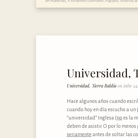
de Mallerais
,
P. Johannes Dormann
,
Papado
,
sedevaca
Universidad, 
Universidad, Tierra Baldía
on julio 24
Hace algunos años cuando escribí
cuando hoy en día escucho a un 
“universidad” Inglesa (
no
es la 
deben de asistir. O por lo menos
seriamente
antes de soltar las c