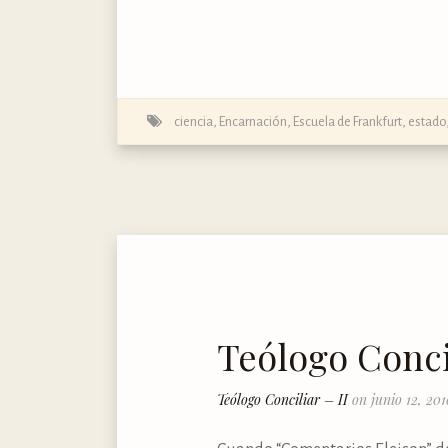
ciencia
,
Encarnación
,
Escuela de Frankfurt
,
estado
Teólogo Concil
Teólogo Conciliar – II
on junio 12, 201