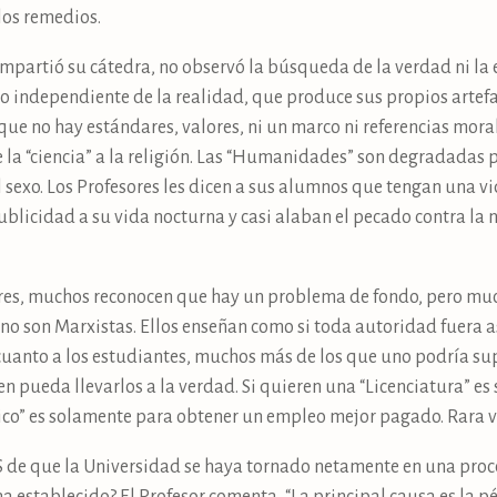
los remedios.
impartió su cátedra, no observó la búsqueda de la verdad ni la
o independiente de la realidad, que produce sus propios artefac
 que no hay estándares, valores, ni un marco ni referencias moral
la “ciencia” a la religión. Las “Humanidades” son degradadas 
l sexo. Los Profesores les dicen a sus alumnos que tengan una vi
ublicidad a su vida nocturna y casi alaban el pecado contra la 
sores, muchos reconocen que hay un problema de fondo, pero mu
 no son Marxistas. Ellos enseñan como si toda autoridad fuera a
 cuanto a los estudiantes, muchos más de los que uno podría su
n pueda llevarlos a la verdad. Si quieren una “Licenciatura” es
o” es solamente para obtener un empleo mejor pagado. Rara ve
S de que la Universidad se haya tornado netamente en una proce