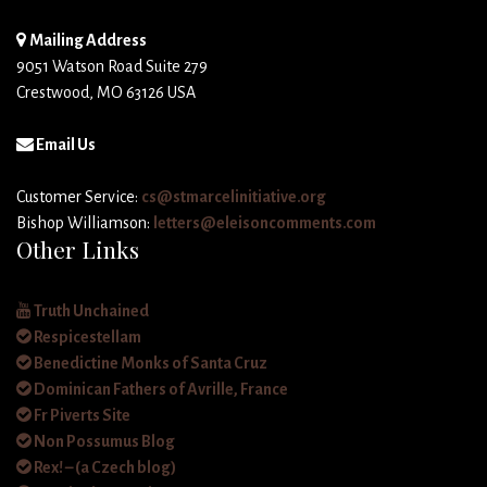
Mailing Address
9051 Watson Road Suite 279
Crestwood, MO 63126 USA
Email Us
Customer Service:
cs@stmarcelinitiative.org
Bishop Williamson:
letters@eleisoncomments.com
Other Links
Truth Unchained
Respicestellam
Benedictine Monks of Santa Cruz
Dominican Fathers of Avrille, France
Fr Piverts Site
Non Possumus Blog
Rex! – (a Czech blog)