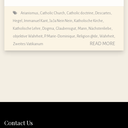
Arianismus
,
Catholic Church
,
Catholic doctrine
,
Descartes
,
Hegel
,
Immanuel Kant
,
Ja Ja Nein Nein
,
Katholische Kirche
,
Katholische Lehre, Dogma, Glaubensgut
,
Mann
,
Nächstenliebe
,
objektive Wahrheit
,
P. Marie-Dominique
,
Religion @de
,
Wahrheit
,
READ MORE
Zweites Vatikanum
Contact Us