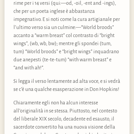
rime per i 14 versi (qui: —od, -oil, -ent and -ings),
che per un poeta inglese è abbastanza
impegnativo. E si noti come la cura artigianale per
l’ultimo verso sia un culmine: —“World broods”
accanto a “warm breast” col contrasto di “bright
wings”, (wb, wb, bw); mentre gli spondei (tum,
tum) “World broods” e “bright wings” inquadrano
due anepesti (te-te-tum) “with warm breast” e
“and with ah!”.
Si legga il verso lentamente ad alta voce, e si vedrà
se c’è una qualche esasperazione in Don Hopkins!
Chiaramente egli non ha alcun interesse
all’originalità in se stessa. Piuttosto, nel contesto
del liberale XIX secolo, decadente ed esausto, il
sacerdote convertito ha una nuova visione della