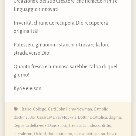
Creazione e del suo Creatore, che richiede ritmi e
linguaggio rinnovati.
In verità, chiunque recupera Dio recupererà
originalità!
Potessero gli uomini stanchi ritrovare la loro
strada verso Dio!
Quanto fresca e luminosa sarebbe l’alba di quel
giorno!
Kyrie eleison.
Balliol College
,
Card. John Henry Newman
,
Catholic
doctrine
,
Don Gerard Manley Hopkins
,
Dottrina cattolica, dogma,
Deposito della Fede
,
Duns Scoto
,
Gesuiti
,
Grandezza di Dio
,
liberalismo
,
Oxford
,
Romanticismo
,
stile sonetto petrarchesco