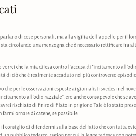
cati
arlano di cose personali, ma alla vigilia dell’appello per il lor
 sta circolando una menzogna che è necessario rettificare fra alt
orrei che la mia difesa contro l’accusa di “incitamento all’odio
lsità di ciò che è realmente accaduto nel più controverso episodio
vo che per le osservazioni esposte ai giornalisti svedesi nel no
“incitamento all’odio razziale”, ero anche consapevole che se av
rei rischiato di finire di filato in prigione. Tale è lo stato prese
n farmi ornare di catene, se possibile.
o il consiglio di difendermi sulla base del fatto che con tutta e
 un pubblico tedesco, ragion per cui la legge tedesca non potev