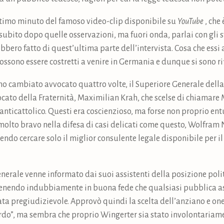
ultimo minuto del famoso video-clip disponibile su
YouTube
, che 
e, subito dopo quelle osservazioni, ma fuori onda, parlai con gli 
rebbero fatto di quest’ultima parte dell’intervista. Cosa che es
sono essere costretti a venire in Germania e dunque si sono rifi
ho cambiato avvocato quattro volte, il Superiore Generale della 
vocato della Fraternità, Maximilian Krah, che scelse di chiama
anticattolico. Questi era coscienzioso, ma forse non proprio ent
 molto bravo nella difesa di casi delicati come questo, Wolfra
vendo cercare solo il miglior consulente legale disponibile per il
nerale venne informato dai suoi assistenti della posizione poli
itenendo indubbiamente in buona fede che qualsiasi pubblica as
ata pregiudizievole. Approvò quindi la scelta dell’anziano e on
rdo”, ma sembra che proprio Wingerter sia stato involontariam