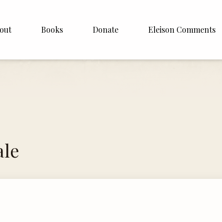
out
Books
Donate
Eleison Comments
p Williamson
About
ite
English
Español
Francais
ale
Deutsh
Italiano
Subscribe