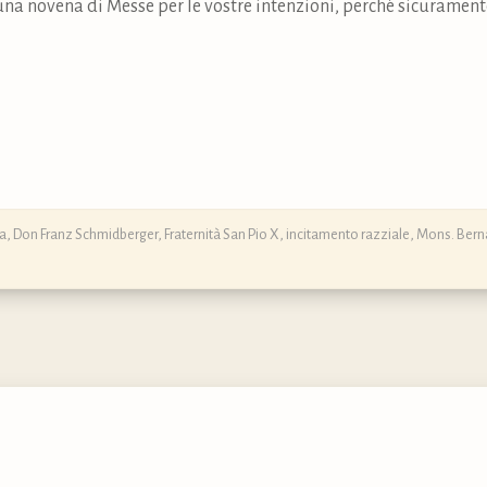
na novena di Messe per le vostre intenzioni, perché sicuramente
ra
,
Don Franz Schmidberger
,
Fraternità San Pio X
,
incitamento razziale
,
Mons. Berna