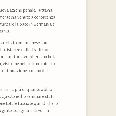
uova azione penale. Tuttavia,
tamente sia venuto a conoscenza
sturbare la pace in Germania e
mania.
martellato per un mese con
le distanze dalla Tradizione
I procuratori avrebbero anche la
a, visto che nell’ultimo minuto
la continuazione o meno del
Germania, più di quanto abbia
X. Questo esilio semmai è stato
ne totale Lasciate quindi che io
no grato ad ognuno di voi. In