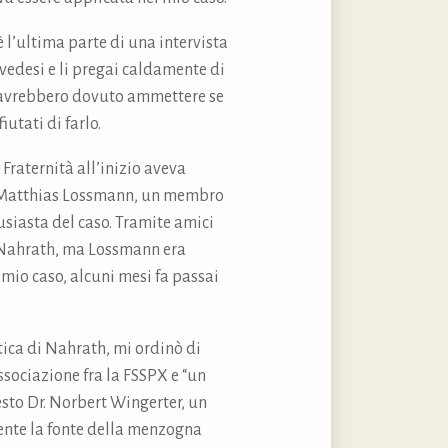
è l’ultima parte di una intervista
svedesi e li pregai caldamente di
si avrebbero dovuto ammettere se
utati di farlo.
Fraternità all’inizio aveva
re Matthias Lossmann, un membro
usiasta del caso. Tramite amici
m Nahrath, ma Lossmann era
 mio caso, alcuni mesi fa passai
tica di Nahrath, mi ordinò di
sociazione fra la FSSPX e “un
esto Dr. Norbert Wingerter, un
ente la fonte della menzogna