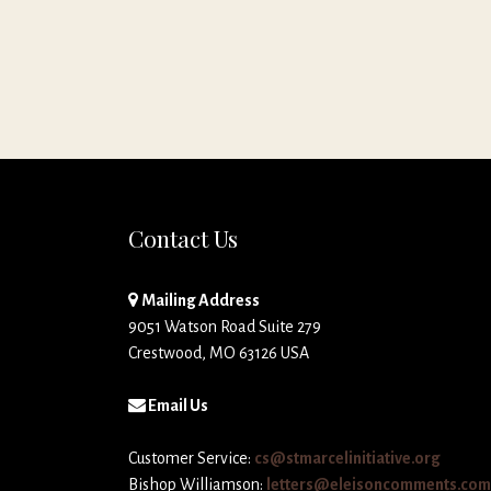
Contact Us
Mailing Address
9051 Watson Road Suite 279
Crestwood, MO 63126 USA
Email Us
Customer Service:
cs@stmarcelinitiative.org
Bishop Williamson:
letters@eleisoncomments.com