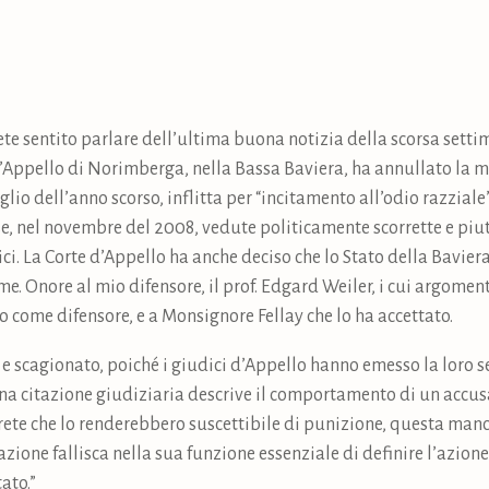
vrete sentito parlare dell’ultima buona notizia della scorsa sett
d’Appello di Norimberga, nella Bassa Baviera, ha annullato la 
glio dell’anno scorso, inflitta per “incitamento all’odio razziale
se, nel novembre del 2008, vedute politicamente scorrette e piut
ici. La Corte d’Appello ha anche deciso che lo Stato della Bavier
e. Onore al mio difensore, il prof. Edgard Weiler, i cui argoment
 come difensore, e a Monsignore Fellay che lo ha accettato.
 e scagionato, poiché i giudici d’Appello hanno emesso la loro 
una citazione giudiziaria descrive il comportamento di un accu
rete che lo renderebbero suscettibile di punizione, questa manca
itazione fallisca nella sua funzione essenziale di definire l’azion
ato.”