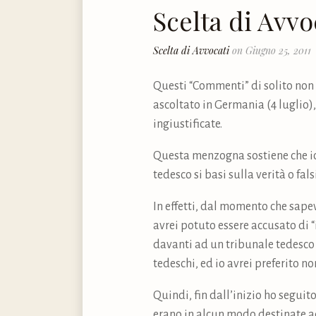
Scelta di Avvo
Scelta di Avvocati
on Giugno 25, 2011
Questi “Commenti” di solito non p
ascoltato in Germania (4 luglio),
ingiustificate.
Questa menzogna sostiene che io v
tedesco si basi sulla verità o fa
In effetti, dal momento che sape
avrei potuto essere accusato di 
davanti ad un tribunale tedesco av
tedeschi, ed io avrei preferito no
Quindi, fin dall’inizio ho seguit
erano in alcun modo destinate ad