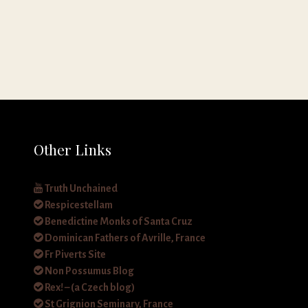
Other Links
Truth Unchained
Respicestellam
Benedictine Monks of Santa Cruz
Dominican Fathers of Avrille, France
Fr Piverts Site
Non Possumus Blog
Rex! – (a Czech blog)
St Grignion Seminary, France