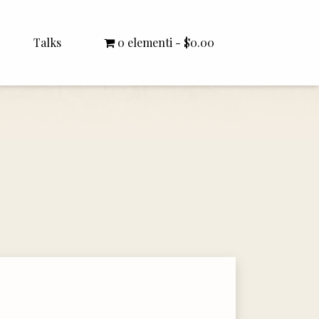
Talks
0 elementi
$0.00
All Talks
Bishop Williamson
Dr. White
Interviews
Literature Seminars
Rector Letters
Sermons