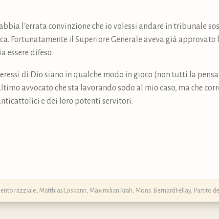
abbia l’errata convinzione che io volessi andare in tribunale sost
sca. Fortunatamente il Superiore Generale aveva già approvato l
a essere difeso.
nteressi di Dio siano in qualche modo in gioco (non tutti la pensa
o ultimo avvocato che sta lavorando sodo al mio caso, ma che corre
anticattolici e dei loro potenti servitori.
ento razziale
,
Matthias Loskann
,
Maximilian Krah
,
Mons. Bernard Fellay
,
Partito de