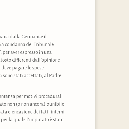
imana dalla Germania: il
mia condanna del Tribunale
”, per aver espresso in una
tosto differenti dall’opinione
a deve pagare le spese
i sono stati accettati, al Padre
sentenza per motivi procedurali.
sato non (o non ancora) punibile
ta elencazione dei fatti interni
e per la quale l’imputato è stato