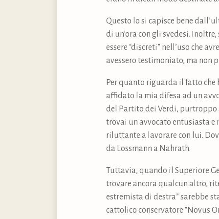
Questo lo si capisce bene dall’
di un’ora con gli svedesi. Inoltr
essere “discreti” nell’uso che av
avessero testimoniato, ma non pos
Per quanto riguarda il fatto che 
affidato la mia difesa ad un av
del Partito dei Verdi, purtroppo 
trovai un avvocato entusiasta e
riluttante a lavorare con lui. Do
da Lossmann a Nahrath.
Tuttavia, quando il Superiore Ge
trovare ancora qualcun altro, r
estremista di destra” sarebbe st
cattolico conservatore “Novus O